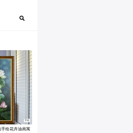
手绘
纯手绘花卉油画寓