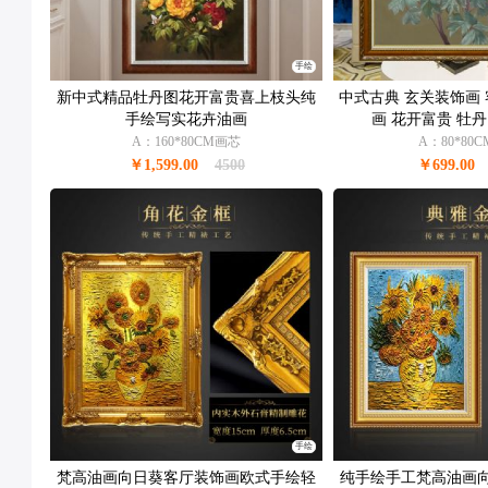
手绘
新中式精品牡丹图花开富贵喜上枝头纯
中式古典 玄关装饰画 
手绘写实花卉油画
画 花开富贵 牡
A：160*80CM画芯
A：80*80
￥1,599.00
4500
￥699.00
手绘
梵高油画向日葵客厅装饰画欧式手绘轻
纯手绘手工梵高油画