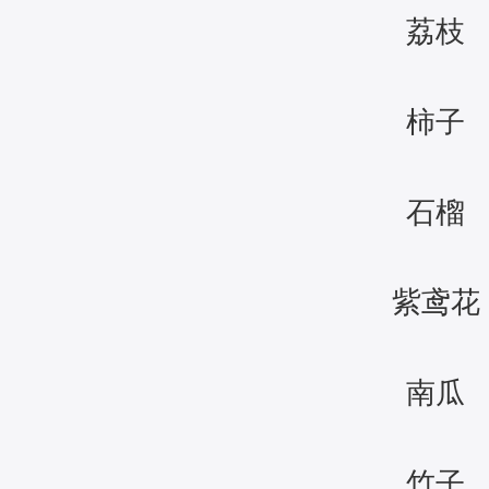
荔枝
柿子
石榴
紫鸢花
南瓜
竹子