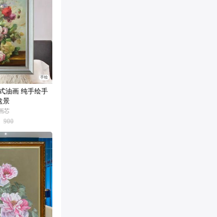
手绘
式油画 纯手绘手
盘景
M画芯
900