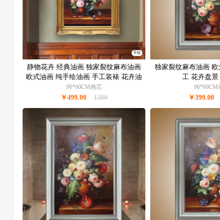
手绘
静物花卉 经典油画 独家裂纹麻布油画
独家裂纹麻布油画 欧
欧式油画 纯手绘油画 手工装裱 花卉油
工 花卉盘景
画
90*60CM画芯
90*60C
￥499.00
1300
￥399.00