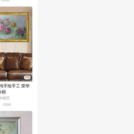
1200
手绘
纯手绘手工 荣华
条框
0CM画芯
1900