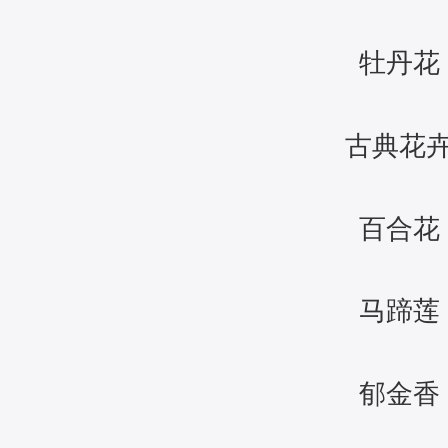
牡丹花
古典花
百合花
马蹄莲
郁金香