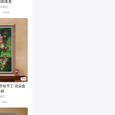
和和美美
0CM画芯
1500
手绘
手绘手工 花朵盘
条框
M画芯
800