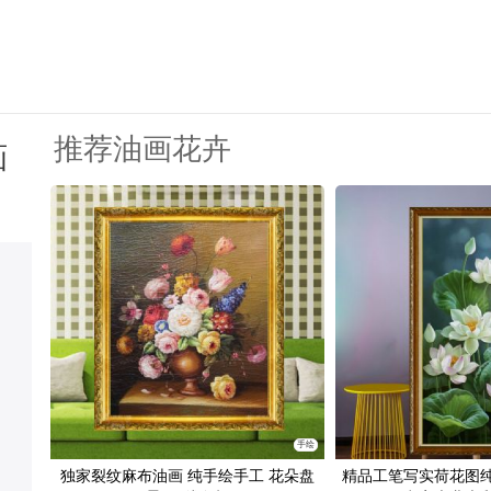
推荐油画花卉
画
手绘
独家裂纹麻布油画 纯手绘手工 花朵盘
精品工笔写实荷花图