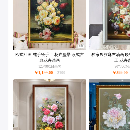
手绘
欧式油画 纯手绘手工 花卉盘景 欧式古
独家裂纹麻布油画 欧
典花卉油画
工 花卉
120*90CM画芯
90*70C
￥1,199.00
2100
￥599.00