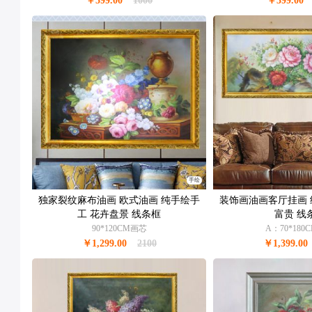
￥599.00
1000
￥399.00
手绘
独家裂纹麻布油画 欧式油画 纯手绘手
装饰画油画客厅挂画 
工 花卉盘景 线条框
富贵 线
90*120CM画芯
A：70*18
￥1,299.00
2100
￥1,399.00