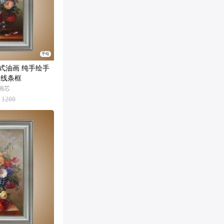
手绘
式油画 纯手绘手
 线条框
M画芯
1200