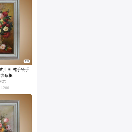
手绘
式油画 纯手绘手
 线条框
M画芯
1200