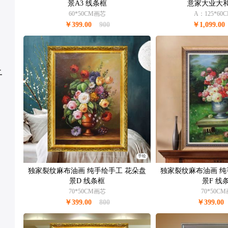
景A3 线条框
意家大业大
60*50CM画芯
A：125*6
￥399.00
900
￥1,099.00
卉
手绘
独家裂纹麻布油画 纯手绘手工 花朵盘
独家裂纹麻布油画 纯
景D 线条框
景F 线
70*50CM画芯
70*50C
￥399.00
800
￥399.00