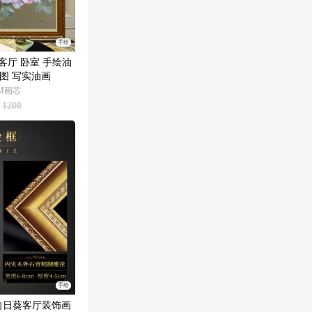
手绘
客厅 卧室 手绘油
丹图 写实油画
CM画芯
1200
手绘
向日葵客厅装饰画