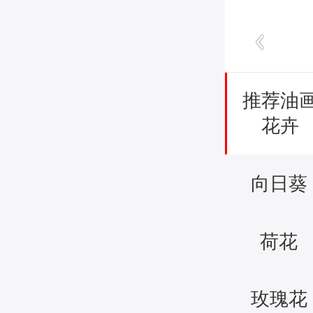
推荐油
花卉
向日葵
荷花
玫瑰花