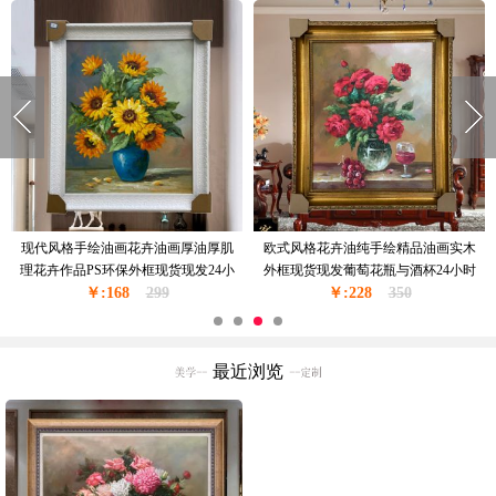
现货现发纯手绘花绘油画卧室挂画厚
窗台边上的花瓶花卉油画纯手绘油画
油厚肌理油画实木外框24小时之内发
现货现发金色实木外框24小时之内发
￥:228
货
350
￥:228
货
350
最近浏览