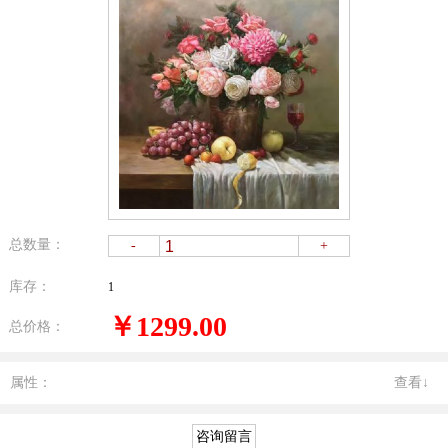
总数量：
-
+
库存：
1
￥1299.00
总价格：
属性：
查看↓