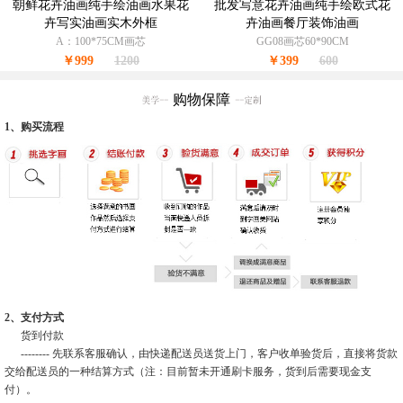
朝鲜花卉油画纯手绘油画水果花
批发写意花卉油画纯手绘欧式花
卉写实油画实木外框
卉油画餐厅装饰油画
A：100*75CM画芯
GG08画芯60*90CM
￥999
1200
￥399
600
购物保障
1、购买流程
2、支付方式
货到付款
-------- 先联系客服确认，由快递配送员送货上门，客户收单验货后，直接将货款
交给配送员的一种结算方式（注：目前暂未开通刷卡服务，货到后需要现金支
付）。