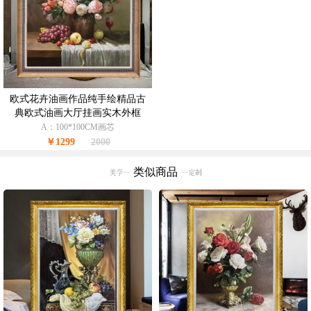
欧式花卉油画作品纯手绘精品古
典欧式油画大厅挂画实木外框
A：100*100CM画芯
￥1299
2000
类似商品