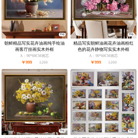
手绘
手绘
朝鲜精品写实花卉油画纯手绘油
精品写实朝鲜油画花卉油画粉红
画客厅挂画实木外框
色的花卉静物写实实木外框
A：90*60CM画芯
A：90*60CM画芯
￥999
1200
￥999
1200
手绘
手绘