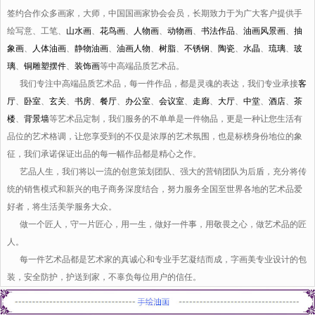
签约合作众多画家，大师，中国国画家协会会员，长期致力于为广大客户提供手
绘写意、工笔、
山水画
、
花鸟画
、
人物画
、
动物画
、
书法作品
、
油画风景画
、
抽
象画
、
人体油画
、
静物油画
、
油画人物
、
树脂
、
不锈钢
、
陶瓷
、
水晶
、
琉璃
、
玻
璃
、
铜雕塑摆件
、
装饰画
等中高端品质艺术品。
我们专注中高端品质艺术品，每一件作品，都是灵魂的表达，我们专业承接
客
厅
、
卧室
、
玄关
、
书房
、
餐厅
、
办公室
、
会议室
、
走廊
、
大厅
、
中堂
、
酒店
、
茶
楼
、
背景墙
等艺术品定制，我们服务的不单单是一件物品，更是一种让您生活有
品位的艺术格调，让您享受到的不仅是浓厚的艺术氛围，也是标榜身份地位的象
征，我们承诺保证出品的每一幅作品都是精心之作。
艺品人生，我们将以一流的创意策划团队、强大的营销团队为后盾，充分将传
统的销售模式和新兴的电子商务深度结合，努力服务全国至世界各地的艺术品爱
好者，将生活美学服务大众。
做一个匠人，守一片匠心，用一生，做好一件事，用敬畏之心，做艺术品的匠
人。
每一件艺术品都是艺术家的真诚心和专业手艺凝结而成，字画美专业设计的包
装，安全防护，护送到家，不辜负每位用户的信任。