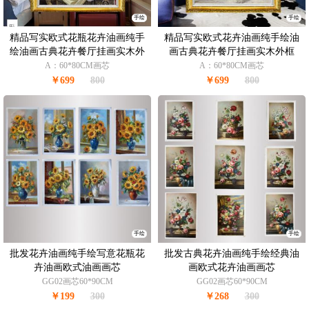
手绘
手绘
精品写实欧式花瓶花卉油画纯手
精品写实欧式花卉油画纯手绘油
绘油画古典花卉餐厅挂画实木外
画古典花卉餐厅挂画实木外框
框
A：60*80CM画芯
A：60*80CM画芯
￥699
800
￥699
800
手绘
手绘
批发花卉油画纯手绘写意花瓶花
批发古典花卉油画纯手绘经典油
卉油画欧式油画画芯
画欧式花卉油画画芯
GG02画芯60*90CM
GG02画芯60*90CM
￥199
300
￥268
300