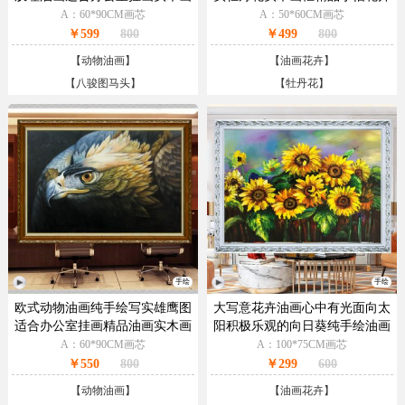
框
油画
A：60*90CM画芯
A：50*60CM画芯
￥599
800
￥499
800
【
动物油画
】
【
油画花卉
】
【
八骏图马头
】
【
牡丹花
】
手绘
手绘
欧式动物油画纯手绘写实雄鹰图
大写意花卉油画心中有光面向太
适合办公室挂画精品油画实木画
阳积极乐观的向日葵纯手绘油画
框
实木画框
A：60*90CM画芯
A：100*75CM画芯
￥550
800
￥299
600
【
动物油画
】
【
油画花卉
】