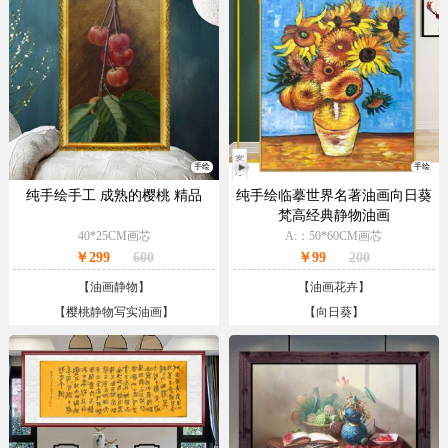
手绘
手绘
纯手绘手工 成熟的樱桃 精品
纯手绘临摹世界名著油画向日葵
梵高经典静物油画
40*25CM画芯
A:：50*60CM画芯
￥299
600
￥99
200
【
油画静物
】
【
油画花卉
】
【
樱桃静物写实油画
】
【
向日葵
】