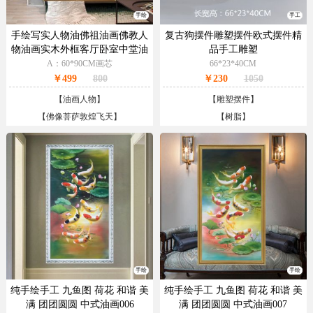
手绘
手工
手绘写实人物油佛祖油画佛教人
复古狗摆件雕塑摆件欧式摆件精
物油画实木外框客厅卧室中堂油
品手工雕塑
画
A：60*90CM画芯
66*23*40CM
￥499
800
￥230
1050
【
油画人物
】
【
雕塑摆件
】
【
佛像菩萨敦煌飞天
】
【
树脂
】
手绘
手绘
纯手绘手工 九鱼图 荷花 和谐 美
纯手绘手工 九鱼图 荷花 和谐 美
满 团团圆圆 中式油画006
满 团团圆圆 中式油画007