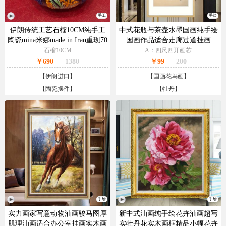
手工
手绘
伊朗传统工艺石榴10CM纯手工
中式花瓶与茶壶水墨国画纯手绘
陶瓷mina米娜made in Iran重现70
国画作品适合走廊过道挂画
年代复古小清新的独特气质
石榴10CM
A：四尺四开画芯
￥690
1380
￥99
200
【
伊朗进口
】
【
国画花鸟画
】
【
陶瓷摆件
】
【
牡丹
】
手绘
手绘
实力画家写意动物油画骏马图厚
新中式油画纯手绘花卉油画超写
肌理油画适合办公室挂画实木画
实牡丹花实木画框精品小幅花卉