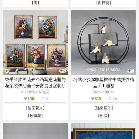
【
鹰
】
【
向日葵
】
手绘
手工
纯手绘油画花卉油画写意花瓶与
习武小沙弥雕塑摆件中式摆件精
花朵装饰油画平安富贵卧室餐厅
品手工雕塑
装饰油画实木画框
A：60*80CM画芯
56*12*56CM
￥150
280
￥619
1280
【
油画花卉
】
【
雕塑摆件
】
【
玫瑰花
】
【
树脂
】