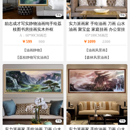
手绘
手绘
励志成才写实静物油画纯手绘荔
实力派画家 手绘油画 刀画 山水
枝图书房挂画实木外框
油画 聚宝盆 家庭挂画 办公室挂
画 酒店挂画
A：60*90CM画芯
65*180CM画芯
￥599
900
￥1099
2300
【
油画静物
】
【
油画风景画
】
【
荔枝静物写实油画
】
【
森林风景油画
】
手绘
手绘
实力派画家 手绘油画 刀画 山水
实力派画家 手绘油画 刀画 山水