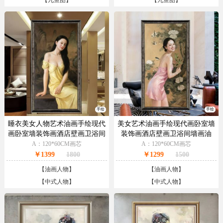
【
九鱼图
】
【
九鱼图
】
手绘
手绘
睡衣美女人物艺术油画手绘现代
美女艺术油画手绘现代画卧室墙
画卧室墙装饰画酒店壁画卫浴间
装饰画酒店壁画卫浴间墙画油
墙画油画人物画
画、
A：120*60CM画芯
A：120*60CM画芯
￥1399
1800
￥1299
1500
【
油画人物
】
【
油画人物
】
【
中式人物
】
【
中式人物
】