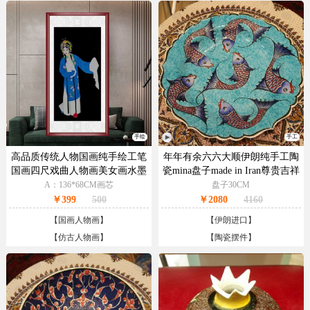
手绘
手工
高品质传统人物国画纯手绘工笔
年年有余六六大顺伊朗纯手工陶
国画四尺戏曲人物画美女画水墨
瓷mina盘子made in Iran尊贵吉祥
人物画
A：136*68CM画芯
盘子30CM
￥399
500
￥2080
4160
【
国画人物画
】
【
伊朗进口
】
【
仿古人物画
】
【
陶瓷摆件
】