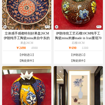
手工
手工
立体感手感都特别好果盘26CM
伊朗传统工艺石榴10CM纯手工
伊朗纯手工陶瓷mina来自中东的
陶瓷mina米娜made in Iran重现70
精品
年代复古小清新的独特气质
果盘26CM
石榴10CM
￥2490
4980
￥690
1380
【
伊朗进口
】
【
伊朗进口
】
【
陶瓷摆件
】
【
陶瓷摆件
】