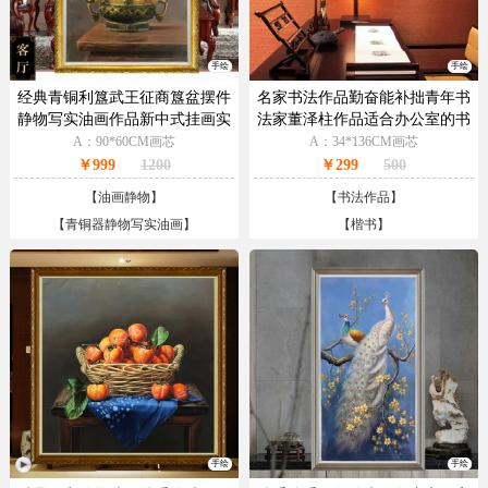
手绘
手绘
经典青铜利簋武王征商簋盆摆件
名家书法作品勤奋能补拙青年书
静物写实油画作品新中式挂画实
法家董泽柱作品适合办公室的书
木画框
法作品
A：90*60CM画芯
A：34*136CM画芯
￥999
1200
￥299
500
【
油画静物
】
【
书法作品
】
【
青铜器静物写实油画
】
【
楷书
】
手绘
手绘