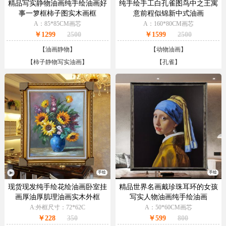
精品写实静物油画纯手绘油画好
纯手绘手工白孔雀图鸟中之王寓
事一箩框柿子图实木画框
意前程似锦新中式油画
A：85*85CM画芯
A：160*80CM画芯
￥1299
2500
￥1599
2500
【
油画静物
】
【
动物油画
】
【
柿子静物写实油画
】
【
孔雀
】
手绘
手绘
现货现发纯手绘花绘油画卧室挂
精品世界名画戴珍珠耳环的女孩
画厚油厚肌理油画实木外框
写实人物油画纯手绘油画
A:外框尺寸：72*62C
A：50*60CM画芯
￥228
350
￥599
800