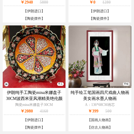
￥2940
5880
￥0
1280
【
伊朗进口
】
【
伊朗进口
】
【
陶瓷摆件
】
【
陶瓷摆件
】
手工
手绘
伊朗纯手工陶瓷mina米娜盘子
纯手绘工笔国画四尺戏曲人物画
30CM波西米亚风潮精美绝伦颜
美女画水墨人物画
色丰富多彩与众不同
陶瓷mina米娜盘子30CM
A：136*68CM画芯
￥2080
4160
￥399
500
【
伊朗进口
】
【
国画人物画
】
【
陶瓷摆件
】
【
仿古人物画
】