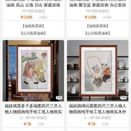
油画 高山 云海 日出 家庭挂画
油画 聚宝盆 家庭挂画 办公室挂
办公室挂画 酒店挂画
画 酒店挂画
70*180CM画芯
70*180CM画芯
￥1199
2000
￥1199
2100
【
油画风景画
】
【
油画风景画
】
【
山川风景油画
】
【
山川风景油画
】
手绘
手绘
福娃戏莲多子多福图四尺三开人
福娃跳绳玩耍图四尺三开人物人
物人物国画纯手绘工笔人物画实
物国画纯手绘工笔人物画实木外
木外框
框
A：68*46CM画芯
A：68*46CM画芯
￥78
120
￥78
120