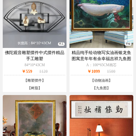
手工
手绘
佛陀观音雕塑摆件中式摆件精品
精品纯手绘动物写实油画银龙鱼
手工雕塑
图寓意年年有余幸福吉祥九鱼图
84*10*43CM
A：100*65CM画芯
￥559
1120
￥1099
1500
【
雕塑摆件
】
【
动物油画
】
【
树脂
】
【
九鱼图
】