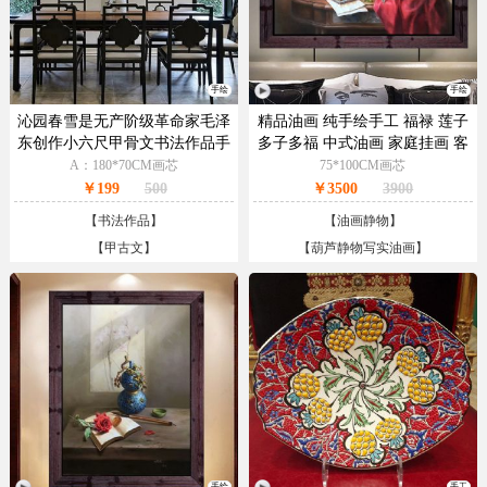
手绘
手绘
沁园春雪是无产阶级革命家毛泽
精品油画 纯手绘手工 福禄 莲子
东创作小六尺甲骨文书法作品手
多子多福 中式油画 家庭挂画 客
绘书法作品
厅挂画 别墅挂画
A：180*70CM画芯
75*100CM画芯
￥199
500
￥3500
3900
【
书法作品
】
【
油画静物
】
【
甲古文
】
【
葫芦静物写实油画
】
手绘
手工