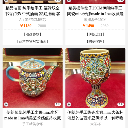
精品油画 纯手绘手工 福禄双全
精美摆件盘子25CM伊朗纯手工
书香门弟 中式油画 家庭挂画 客
陶瓷mina米娜made in Iran收藏送
厅挂画 别墅挂画
礼极品
A：55*75CM画芯
米娜盘子25CM
￥1180
2000
￥1490
2980
【
油画静物
】
【
伊朗进口
】
【
葫芦静物写实油画
】
【
陶瓷摆件
】
手工
手工
伊朗传统纯手工米娜mina水怀
伊朗纯手工陶瓷米娜mina大茶杯
made in Iran精美艺术感值得收藏
清新的波西米亚风潮以一种呼唤
摆件
大自然的姿态自由回归
手工精美水怀
大茶杯