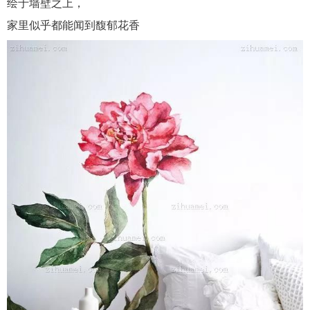
绘于墙壁之上，
家里似乎都能闻到馥郁花香