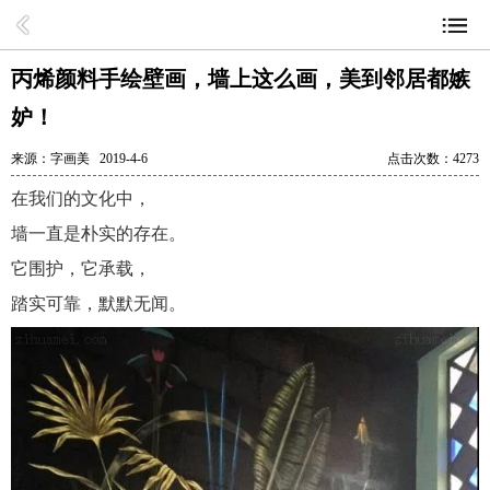
丙烯颜料手绘壁画，墙上这么画，美到邻居都嫉
妒！
来源：
字画美
2019-4-6
点击次数：
4273
在我们的文化中，
墙一直是朴实的存在。
它围护，它承载，
踏实可靠，默默无闻。