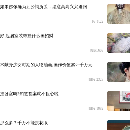
如果佛像确为五公祠所丢，愿意高高兴兴送回
阅读:22
好 起居室装饰挂什么画招财
阅读:603
术献身少女时期的人物油画,画作价值累计千万元
阅读:2323
挂卧室吗?知道答案就不担心啦
阅读:1082
那么多？千万不能挑花眼