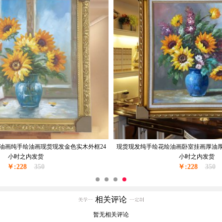
油画纯手绘油画现货现发金色实木外框24
现货现发纯手绘花绘油画卧室挂画厚油厚
小时之内发货
小时之内发货
￥:228
350
￥:228
350
相关评论
暂无相关评论