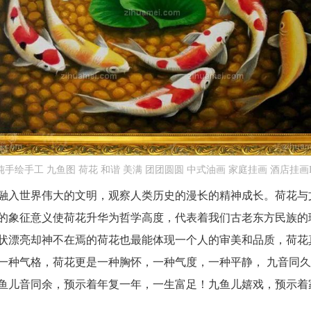
纯手绘手工 九鱼图 荷花 和谐 美满 团团圆圆 中式油画 家庭挂画 酒店挂画
融入世界伟大的文明，观察人类历史的漫长的精神成长。荷花与
的象征意义使荷花升华为哲学高度，代表着我们古老东方民族的
状漂亮却神不在焉的荷花也最能体现一个人的审美和品质，荷花
一种气格，荷花更是一种胸怀，一种气度，一种平静， 九音同
鱼儿音同余，预示着年复一年，一生富足！九鱼儿嬉戏，预示着