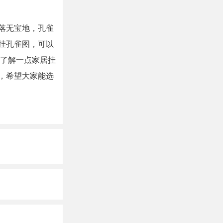
落无宝地，孔雀
挂孔雀图，可以
要了解一点家居挂
，希望大家能选