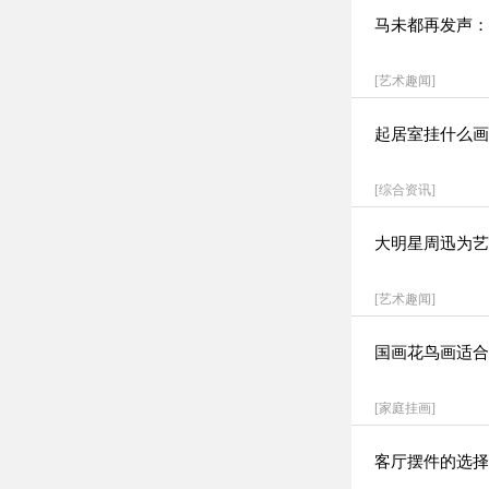
马未都再发声：
[
艺术趣闻
]
起居室挂什么画
[
综合资讯
]
大明星周迅为艺
[
艺术趣闻
]
国画花鸟画适合
[
家庭挂画
]
客厅摆件的选择