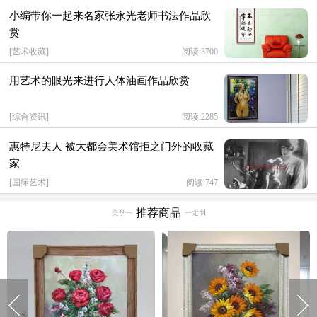
小编带你一起来名家张永光老师书法作品欣
赏
[
艺术收藏
]
阅读:3700
用艺术的眼光来进行人体油画作品欣赏
[
综合资讯
]
阅读:2285
惠特尼夫人 被大都会美术馆拒之门外的收藏
家
[
国际艺术
]
阅读:747
推荐商品