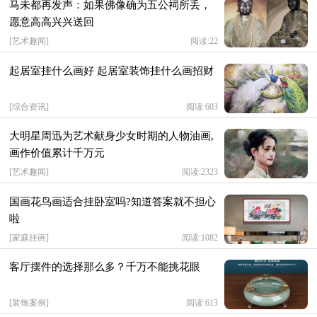
马未都再发声：如果佛像确为五公祠所丢，
愿意高高兴兴送回
[
艺术趣闻
]
阅读:22
起居室挂什么画好 起居室装饰挂什么画招财
[
综合资讯
]
阅读:603
大明星周迅为艺术献身少女时期的人物油画,
画作价值累计千万元
[
艺术趣闻
]
阅读:2323
国画花鸟画适合挂卧室吗?知道答案就不担心
啦
[
家庭挂画
]
阅读:1082
客厅摆件的选择那么多？千万不能挑花眼
[
装饰案例
]
阅读:613