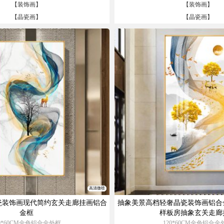
【
装饰画
】
【
装饰画
】
【
晶瓷画
】
【
晶瓷画
】
高清微喷
瓷装饰画现代简约玄关走廊挂画铝合
抽象美景高档轻奢晶瓷装饰画铝合
金框
样板房抽象玄关走廊
20*60CM金色铝合金外框
120*60CM金色铝合金