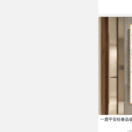
一鹿平安轻奢晶
1