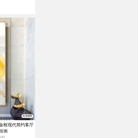
高清微喷
金框现代简约客厅
挂画
外框