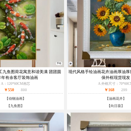
手绘
工九鱼图荷花寓意和谐美满 团团圆
现代风格手绘油画花卉油画厚油厚
年年有余客厅装饰油画
保外框现货现发
A：120*60CM画芯
A:外框尺寸：70*60C
￥550
800
￥168
299
【
动物油画
】
【
油画花卉
】
【
九鱼图
】
【
向日葵
】