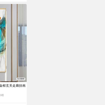
高清微喷
金框玄关走廊挂画
外框