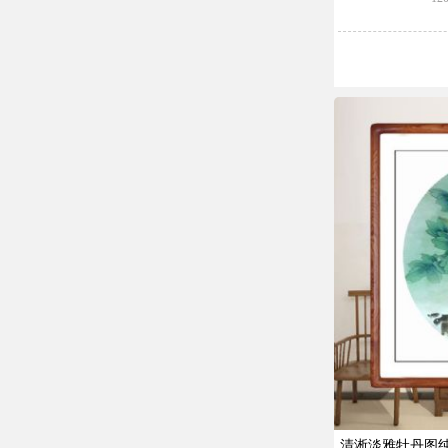
清淅淡雅牡丹图