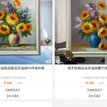
手绘
油画花瓶花卉油画PS环保外框
纯手绘精品花卉油画餐厅挂
A:外框尺寸58*68CM
A:外框尺寸60*70C
￥168
299
￥168
299
【
油画花卉
】
【
油画花卉
】
【
向日葵
】
【
向日葵
】