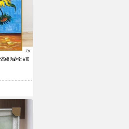
手绘
梵高经典静物油画