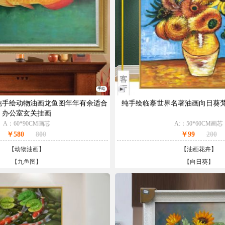
手绘
纯手绘动物油画龙鱼图年年有余适合
纯手绘临摹世界名著油画向日葵
办公室玄关挂画
A：60*90CM画芯
A:：50*60CM画芯
￥580
800
￥99
200
【
动物油画
】
【
油画花卉
】
【
九鱼图
】
【
向日葵
】