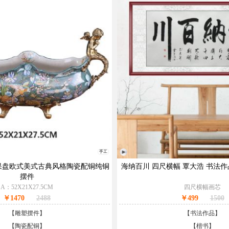
手工
果盘欧式美式古典风格陶瓷配铜纯铜
海纳百川 四尺横幅 覃大浩 书法作
摆件
A：52X21X27.5CM
四尺横幅画芯
￥1470
2488
￥499
1500
【
雕塑摆件
】
【
书法作品
】
【
陶瓷配铜
】
【
楷书
】