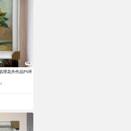
手绘
肌理花卉作品PS环
M