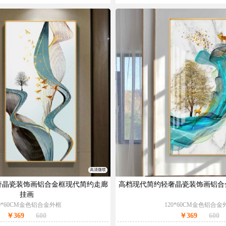
高清微喷
奢晶瓷装饰画铝合金框现代简约走廊
高档现代简约轻奢晶瓷装饰画铝合
挂画
20*60CM金色铝合金外框
120*60CM金色铝合金
￥369
600
￥369
600