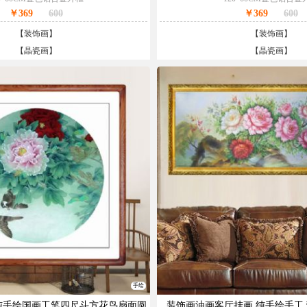
￥369
600
￥369
600
【
装饰画
】
【
装饰画
】
【
晶瓷画
】
【
晶瓷画
】
手绘
纯手绘国画工笔四尺斗方花鸟扇面圆
装饰画油画客厅挂画 纯手绘手工 