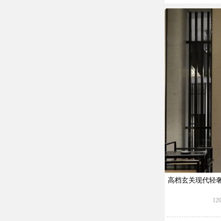
高档玄关现代轻
1