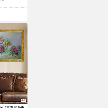
手绘
荣华富贵 线条框