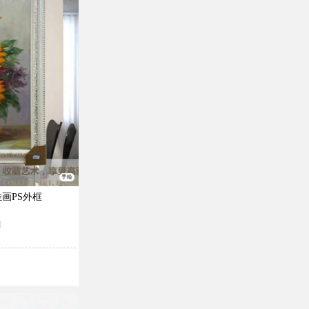
手绘
画PS外框
M