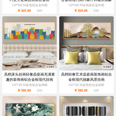
玄关走廊挂画
120*60CM金色铝合金外框
120*60CM金色铝合金外框
￥369.00
600
￥369.00
600
高清微喷
高清微喷
高档床头挂画轻奢晶瓷画充满童
高档轻奢艺术晶瓷画装饰画铝合
趣的装饰画铝合金框现代挂画
金框现代抽象风景挂画
145*50CM金色铝合金画框
145*50CM金色铝合金画框
￥388.00
600
￥388.00
500