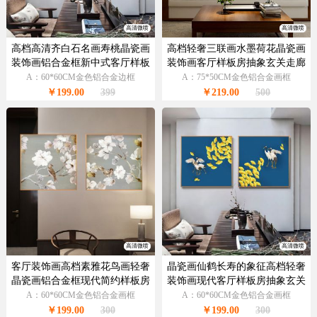
高清微喷
高清微喷
高档高清齐白石名画寿桃晶瓷画
高档轻奢三联画水墨荷花晶瓷画
装饰画铝合金框新中式客厅样板
装饰画客厅样板房抽象玄关走廊
房抽象玄关走廊挂画
挂画
A：60*60CM金色铝合金边框
A：75*50CM金色铝合金画框
￥199.00
399
￥219.00
500
高清微喷
高清微喷
客厅装饰画高档素雅花鸟画轻奢
晶瓷画仙鹤长寿的象征高档轻奢
晶瓷画铝合金框现代简约样板房
装饰画现代客厅样板房抽象玄关
抽象玄关走廊挂画
走廊挂画铝合金框
A：60*60CM金色铝合金画框
A：60*60CM金色铝合金画框
￥199.00
300
￥199.00
300