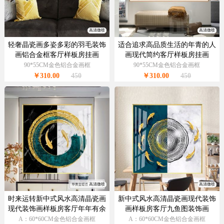
高清微喷
高清微喷
轻奢晶瓷画多姿多彩的羽毛装饰
适合追求高品质生活的年青的人
画铝合金框客厅样板房挂画
画现代简约客厅样板房挂画
90*55CM金色铝合金画框
90*55CM金色铝合金画框
￥310.00
450
￥310.00
450
高清微喷
高清微喷
时来运转新中式风水高清晶瓷画
新中式风水高清晶瓷画现代装饰
现代装饰画样板房客厅年年有余
画样板房客厅九鱼图装饰画
装饰画
A：60*60CM金色铝合金画框
A：60*60CM金色铝合金画框