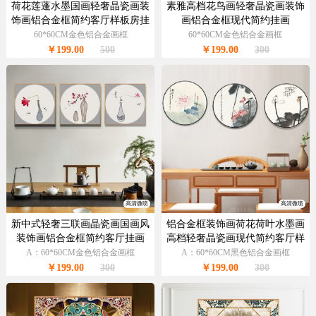
荷花莲蓬水墨国画轻奢晶瓷画装
素雅高档花鸟画轻奢晶瓷画装饰
饰画铝合金框简约客厅样板房挂
画铝合金框现代简约挂画
画
60*60CM金色铝合金画框
60*60CM金色铝合金画框
￥199.00
500
￥199.00
300
高清微喷
高清微喷
新中式轻奢三联画晶瓷画国画风
铝合金框装饰画荷花荷叶水墨画
装饰画铝合金框简约客厅挂画
高档轻奢晶瓷画现代简约客厅样
板房挂画
A：60*60CM金色铝合金画框
A：60*60CM黑色铝合金画框
￥199.00
300
￥199.00
300