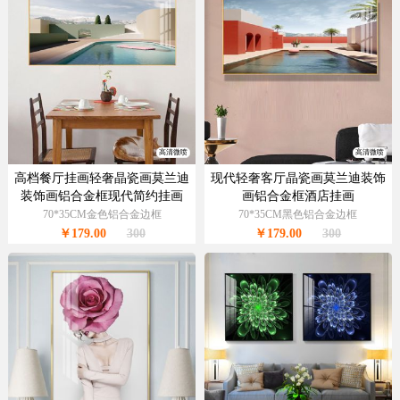
高清微喷
高清微喷
高档餐厅挂画轻奢晶瓷画莫兰迪
现代轻奢客厅晶瓷画莫兰迪装饰
装饰画铝合金框现代简约挂画
画铝合金框酒店挂画
70*35CM金色铝合金边框
70*35CM黑色铝合金边框
￥179.00
300
￥179.00
300