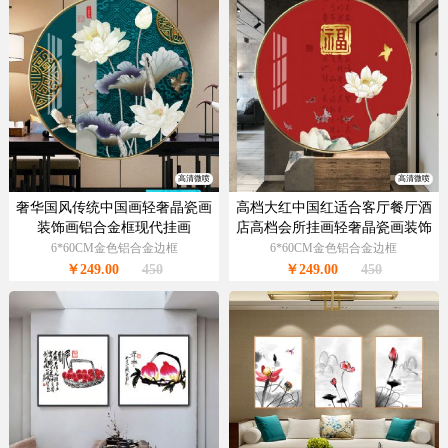
高清微喷
高清微喷
奢华国风传统中国画轻奢晶瓷画
高档大红中国红适合客厅餐厅酒
装饰画铝合金框现代挂画
店高档会所挂画轻奢晶瓷画装饰
画
6*60CM金色铝合金边框
6*60CM金色铝合金边框
￥249.00
450
￥249.00
450