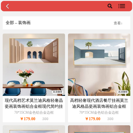
全部
装饰画
--
查看↓
高清微喷
高清微喷
现代高档艺术莫兰迪风格轻奢晶
高档轻奢现代酒店餐厅挂画莫兰
瓷画装饰画铝合金框现代简约挂
迪风格晶瓷画装饰画铝合金框
画
70*35CM金色铝合金边框
70*35CM金色铝合金边框
￥179.00
300
￥179.00
300