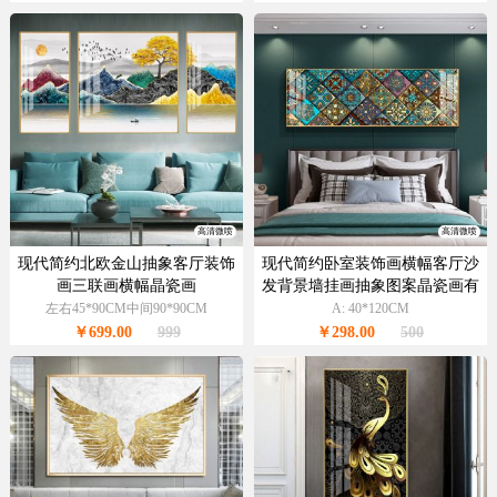
高清微喷
高清微喷
现代简约北欧金山抽象客厅装饰
现代简约卧室装饰画横幅客厅沙
画三联画横幅晶瓷画
发背景墙挂画抽象图案晶瓷画有
框画
左右45*90CM中间90*90CM
A: 40*120CM
￥699.00
999
￥298.00
500