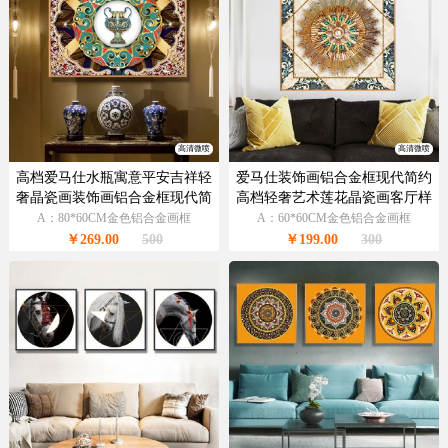
高清微喷
高清微喷
高档爱马仕水瓶寓意平安吉祥轻
爱马仕装饰画铝合金框现代简约
奢晶瓷画装饰画铝合金框现代简
高档轻奢艺术莲花晶瓷画客厅样
约挂画
板房抽象玄关走廊挂画
A：80*60CM金色铝合金画框
A：60*60CM金色铝合金画框
￥269.00
500
￥199.00
300