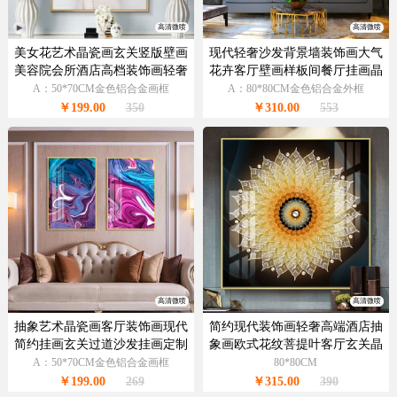
高清微喷
高清微喷
美女花艺术晶瓷画玄关竖版壁画
现代轻奢沙发背景墙装饰画大气
美容院会所酒店高档装饰画轻奢
花卉客厅壁画样板间餐厅挂画晶
挂画
瓷画
A：50*70CM金色铝合金画框
A：80*80CM金色铝合金外框
￥199.00
350
￥310.00
553
高清微喷
高清微喷
抽象艺术晶瓷画客厅装饰画现代
简约现代装饰画轻奢高端酒店抽
简约挂画玄关过道沙发挂画定制
象画欧式花纹菩提叶客厅玄关晶
轻奢大气
瓷画
A：50*70CM金色铝合金画框
80*80CM
￥199.00
269
￥315.00
390