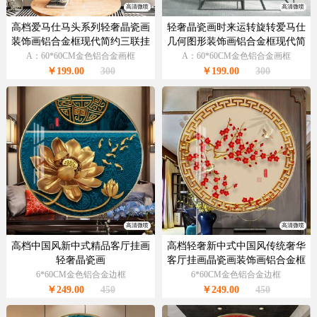
高清微喷
高清微喷
高档爱马仕马头系列轻奢晶瓷画
轻奢晶瓷画时来运转旋转爱马仕
装饰画铝合金框现代简约三联挂
几何图形装饰画铝合金框现代简
画
约挂画
A：60*60CM金色铝合金画框
A：60*60CM金色铝合金画框
￥199.00
300
￥199.00
300
高清微喷
高清微喷
高档中国风新中式精品客厅挂画
高档轻奢新中式中国风传统奢华
轻奢晶瓷画
客厅挂画晶瓷画装饰画铝合金框
6*60CM金色铝合金边框
6*60CM金色铝合金边框
￥249.00
450
￥249.00
450