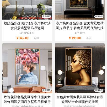
高清微喷
高清微喷
翅膀晶瓷画现代轻奢客厅餐厅沙
客厅装饰画晶瓷画 玄关背景墙壁
发背景墙壁装饰晶瓷画
画走廊书房 轻奢凤凰现代简约挂
画
A:90*60CM
40*80cm
￥345.00
430
￥199.00
350
高清微喷
高清微喷
玫瑰花轻奢晶瓷画穿牛仔服美女
金色美女图像装饰画高档轻奢晶
装饰画酒店酒店别墅客厅样板房
瓷画铝合金框现代简挂画
挂画
75*50CM金色铝合金画框
75*55CM金色铝合金画框