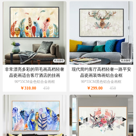
高清微喷
高清微喷
非常漂亮多彩的羽毛画高档轻奢
现代简约客厅高档轻奢一路平安
晶瓷画适合客厅酒店的挂画
晶瓷画装饰画铝合金框
90*55CM金色铝合金画框
90*55CM黑色铝合金画框
￥310.00
450
￥299.00
450