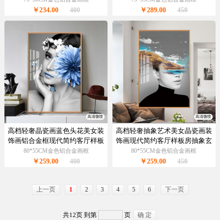
￥234.00
400
￥289.00
450
高清微喷
高清微喷
高档轻奢晶瓷画蓝色头花美女装
高档轻奢抽象艺术美女晶瓷画装
饰画铝合金框现代简约客厅样板
饰画现代简约客厅样板房抽象玄
房抽象玄关走廊挂画
关走廊挂画
80*55CM金色铝合金画框
80*55CM金色铝合金画框
￥259.00
400
￥259.00
450
上一页
1
2
3
4
5
6
下一页
共12页 到第
页
确 定