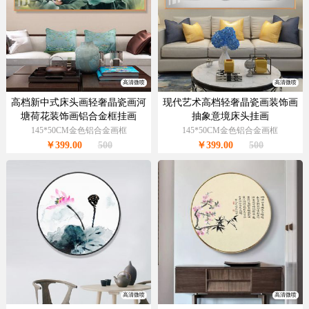
高清微喷
高清微喷
高档新中式床头画轻奢晶瓷画河
现代艺术高档轻奢晶瓷画装饰画
塘荷花装饰画铝合金框挂画
抽象意境床头挂画
145*50CM金色铝合金画框
145*50CM金色铝合金画框
￥399.00
500
￥399.00
500
高清微喷
高清微喷