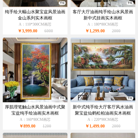
手绘
手绘
纯手绘大幅山水聚宝盆风景油画
客厅大厅油画纯手绘山水风景画
金山系列实木画框
新中式挂画实木画框
A：110*300CM画芯
A：180*80CM画芯
￥3,999.00
6000
￥1,299.00
2000
手绘
手绘
厚肌理笔触山水风景油画中式聚
新中式纯手绘大厅客厅风水油画
宝盆纯手绘油画实木画框
聚宝盆仙鹤松柏油画实木画框
A：160*80CM画芯
A：220*90CM画芯
￥899.00
1200
￥1,499.00
2000