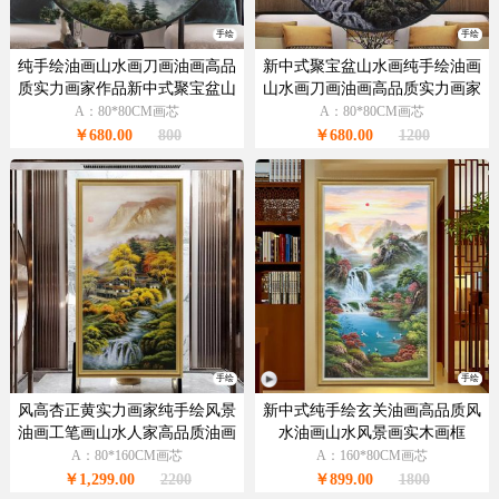
手绘
手绘
纯手绘油画山水画刀画油画高品
新中式聚宝盆山水画纯手绘油画
质实力画家作品新中式聚宝盆山
山水画刀画油画高品质实力画家
水画
作品
A：80*80CM画芯
A：80*80CM画芯
￥680.00
800
￥680.00
1200
手绘
手绘
风高杏正黄实力画家纯手绘风景
新中式纯手绘玄关油画高品质风
油画工笔画山水人家高品质油画
水油画山水风景画实木画框
A：80*160CM画芯
A：160*80CM画芯
￥1,299.00
2200
￥899.00
1800