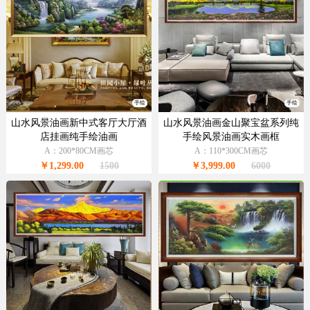
手绘
手绘
山水风景油画新中式客厅大厅酒
山水风景油画金山聚宝盆系列纯
店挂画纯手绘油画
手绘风景油画实木画框
A：200*80CM画芯
A：110*300CM画芯
￥1,299.00
1500
￥3,999.00
6000