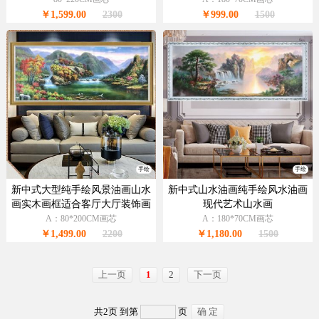
￥1,599.00
2300
￥999.00
1500
手绘
手绘
新中式大型纯手绘风景油画山水
新中式山水油画纯手绘风水油画
画实木画框适合客厅大厅装饰画
现代艺术山水画
A：80*200CM画芯
A：180*70CM画芯
￥1,499.00
2200
￥1,180.00
1500
上一页
1
2
下一页
共2页 到第
页
确 定