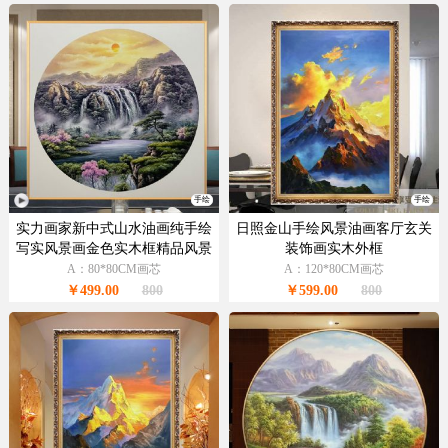
手绘
手绘
实力画家新中式山水油画纯手绘
日照金山手绘风景油画客厅玄关
写实风景画金色实木框精品风景
装饰画实木外框
油画
A：80*80CM画芯
A：120*80CM画芯
￥499.00
800
￥599.00
800