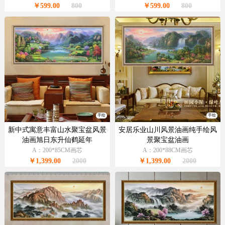
￥599.00
800
￥599.00
800
手绘
手绘
新中式寓意丰富山水聚宝盆风景
安居乐业山川风景油画纯手绘风
油画旭日东升仙鹤延年
景聚宝盆油画
A：200*85CM画芯
A：200*88CM画芯
￥1,399.00
2000
￥1,399.00
2000