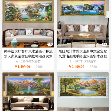
手绘
手绘
纯手绘大厅客厅风水油画小桥流
旭日东升背靠大山新中式聚宝盆
水人家聚宝盆仙鹤松柏油画实木
风景油画纯手绘山水画实木画框
画框
A：220*90CM画芯
A：300*110CM画芯
￥1,499.00
2000
￥2,499.00
3500