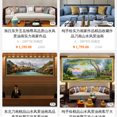
手绘
手绘
旭日东升五岳独尊高品质山水风
纯手绘实力画家作品精品收藏作
景油画实力画家作品
品刀画山水风景油画
A：200*76CM画芯
A：200*85CM画芯
￥1,599.00
2000
￥1,799.00
2500
手绘
手绘
东北刀画精品山水风景油画高品
纯手绘精品山水风景油画客厅大
质手绘聚宝盆风景油画
厅挂画聚宝盆山水油画