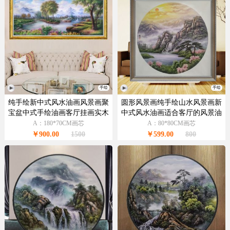
手绘
手绘
纯手绘新中式风水油画风景画聚
圆形风景画纯手绘山水风景画新
宝盆中式手绘油画客厅挂画实木
中式风水油画适合客厅的风景油
画框
画
A：180*70CM画芯
A：80*80CM画芯
￥900.00
1500
￥599.00
800