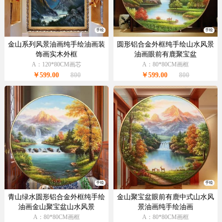
手绘
手绘
金山系列风景油画纯手绘油画装
圆形铝合金外框纯手绘山水风景
饰画实木外框
油画眼前有鹿聚宝盆
A：120*80CM画芯
A：80*80CM画框
￥599.00
800
￥599.00
800
手绘
手绘
青山绿水圆形铝合金外框纯手绘
金山聚宝盆眼前有鹿中式山水风
油画金山聚宝盆山水风景
景油画纯手绘油画
A：80*80CM画框
A：80*80CM画框