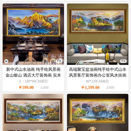
手绘
手绘
新中式山水油画 纯手绘风景画
高端聚宝盆油画纯手绘中式山水
金山银山 酒店大厅装饰画 实木
风景客厅装饰画办公室风水挂画
画框
A：180*86CM画芯
80*220CM画芯
￥599.00
1200
￥1,599.00
2300