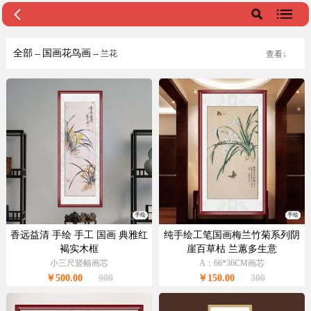
全部
国画花鸟画
--
--
兰花
查看↓
手绘
手绘
香远益清 手绘 手工 国画 典雅红
纯手绘工笔国画梅兰竹菊系列阴
褐实木框
崖百草枯 兰蕙多生意
小三尺竖幅画芯
A：66*36CM画芯
￥500.00
900
￥150.00
300