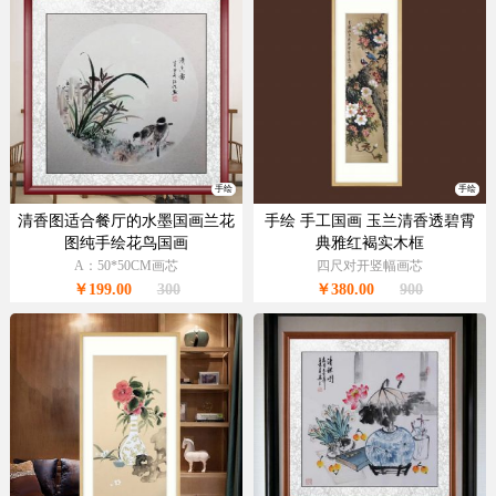
手绘
手绘
清香图适合餐厅的水墨国画兰花
手绘 手工国画 玉兰清香透碧霄
图纯手绘花鸟国画
典雅红褐实木框
A：50*50CM画芯
四尺对开竖幅画芯
￥199.00
300
￥380.00
900