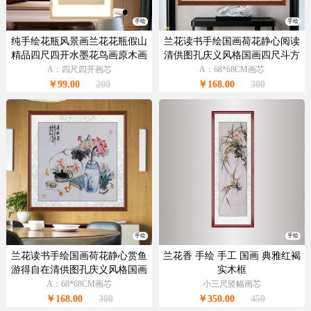
手绘
手绘
纯手绘花瓶风景画兰花花瓶假山
兰花读书手绘国画荷花静心阅读
精品四尺四开水墨花鸟画原木画
清供图孔庆义风格国画四尺斗方
框
A：四尺四开画芯
A：68*68CM画芯
￥99.00
200
￥168.00
300
手绘
手绘
兰花读书手绘国画荷花静心赏鱼
兰花香 手绘 手工 国画 典雅红褐
游得自在清供图孔庆义风格国画
实木框
四尺斗方
A：68*68CM画芯
小三尺竖幅画芯
￥168.00
300
￥350.00
450