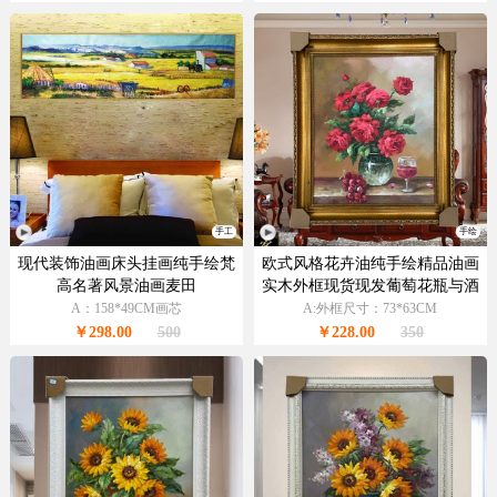
手工
手绘
现代装饰油画床头挂画纯手绘梵
欧式风格花卉油纯手绘精品油画
高名著风景油画麦田
实木外框现货现发葡萄花瓶与酒
杯
A：158*49CM画芯
A:外框尺寸：73*63CM
￥298.00
500
￥228.00
350