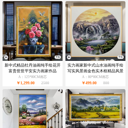
手绘
手绘
新中式精品牡丹油画纯手绘花开
实力画家新中式山水油画纯手绘
富贵世世平安实力画家作品
写实风景画金色实木框精品风景
油画
A：125*80CM画芯
A：80*80CM画芯
￥1,299.00
2500
￥499.00
800