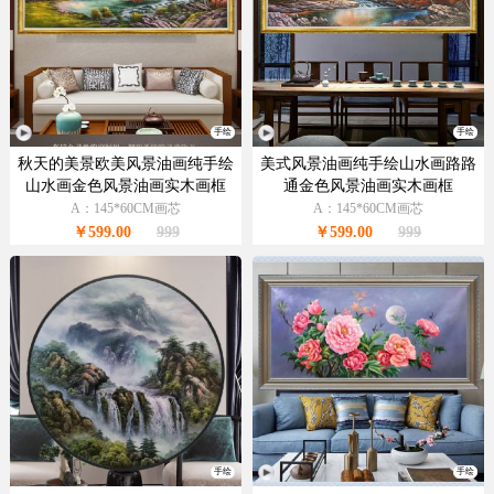
手绘
手绘
秋天的美景欧美风景油画纯手绘
美式风景油画纯手绘山水画路路
山水画金色风景油画实木画框
通金色风景油画实木画框
A：145*60CM画芯
A：145*60CM画芯
￥599.00
999
￥599.00
999
手绘
手绘