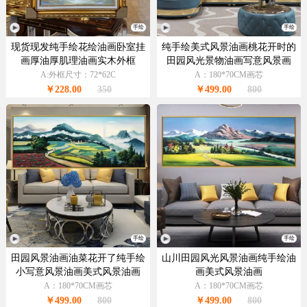
手绘
手绘
现货现发纯手绘花绘油画卧室挂
纯手绘美式风景油画桃花开时的
画厚油厚肌理油画实木外框
田园风光景物油画写意风景画
A:外框尺寸：72*62C
A：180*70CM画芯
￥228.00
350
￥499.00
800
手绘
手绘
田园风景油画油菜花开了纯手绘
山川田园风光风景油画纯手绘油
小写意风景油画美式风景油画
画美式风景油画
A：180*70CM画芯
A：180*70CM画芯
￥499.00
800
￥499.00
800