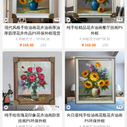
手绘
手绘
现代风格手绘油画花卉油画厚油
纯手绘精品花卉油画餐厅挂画PS
厚肌理花卉作品PS环保外框现货
外框
现发
A:外框尺寸：70*60CM
A:外框尺寸60*70CM
￥168.00
299
￥168.00
299
手绘
手绘
纯手绘玫瑰花印象花卉油画卧室
向日葵纯手绘油画花瓶花卉油画
挂画PS环保外框
PS环保外框
A:外框尺寸：67*57CM
A:外框尺寸58*68CM