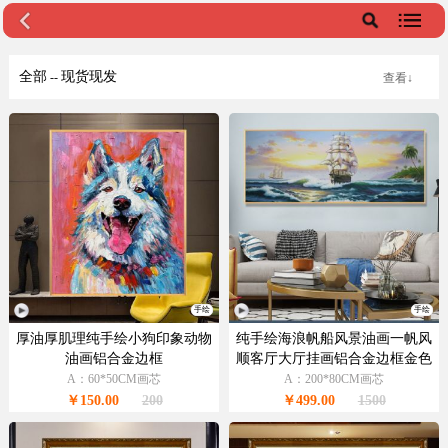
全部
现货现发
--
查看↓
手绘
手绘
厚油厚肌理纯手绘小狗印象动物
纯手绘海浪帆船风景油画一帆风
油画铝合金边框
顺客厅大厅挂画铝合金边框金色
A：60*50CM画芯
A：200*80CM画芯
￥150.00
200
￥499.00
1500