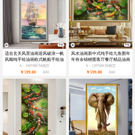
手绘
手绘
适合玄关风景油画迎风破浪一帆
风水油画新中式纯手绘九鱼图年
风顺纯手绘油画欧式帆船手绘油
年有余锦鲤图客厅餐厅精品油画
画办公室书房挂画
A：160*80CM画芯
A：120*60CM画芯
￥599.00
800
￥599.00
800