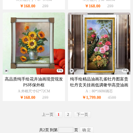
￥168.00
299
￥168.00
299
手绘
手绘
高品质纯手绘花卉油画现货现发
纯手绘精品油画孔雀牡丹图富贵
PS环保外框
牡丹玄关挂画低调奢华高货油画
A:外框尺寸62*72CM
A：80*160M画芯
￥168.00
299
￥1,799.00
4500
上一页
1
2
下一页
共2页 到第
页
确 定