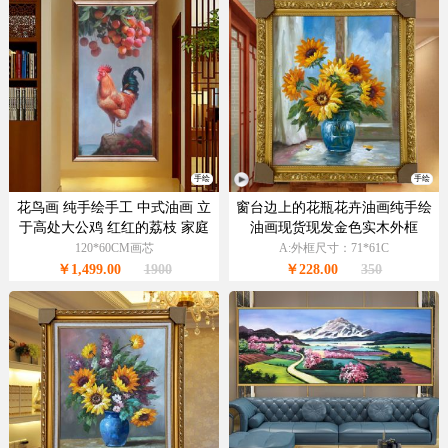
手绘
手绘
花鸟画 纯手绘手工 中式油画 立
窗台边上的花瓶花卉油画纯手绘
于高处大公鸡 红红的荔枝 家庭
油画现货现发金色实木外框
挂画 大吉大利
120*60CM画芯
A:外框尺寸：71*61C
￥1,499.00
1900
￥228.00
350