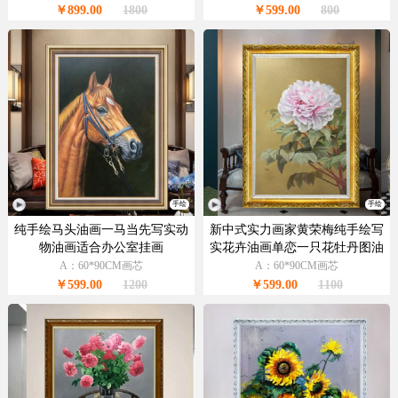
￥899.00
1800
￥599.00
800
手绘
手绘
纯手绘马头油画一马当先写实动
新中式实力画家黄荣梅纯手绘写
物油画适合办公室挂画
实花卉油画单恋一只花牡丹图油
画实木画框
A：60*90CM画芯
A：60*90CM画芯
￥599.00
1200
￥599.00
1100