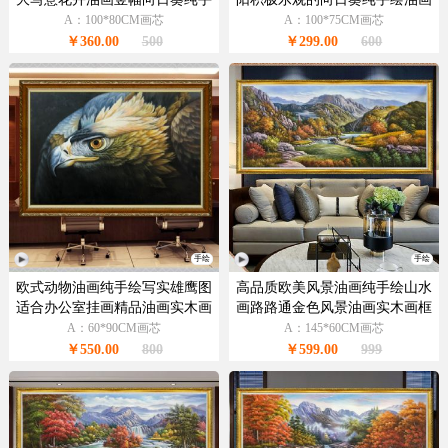
绘油画实木画框
实木画框
A：100*80CM画芯
A：100*75CM画芯
￥360.00
500
￥299.00
600
手绘
手绘
欧式动物油画纯手绘写实雄鹰图
高品质欧美风景油画纯手绘山水
适合办公室挂画精品油画实木画
画路路通金色风景油画实木画框
框
A：60*90CM画芯
A：145*60CM画芯
￥550.00
800
￥599.00
999