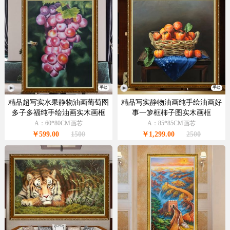
手绘
手绘
精品超写实水果静物油画葡萄图
精品写实静物油画纯手绘油画好
多子多福纯手绘油画实木画框
事一箩框柿子图实木画框
A：60*80CM画芯
A：85*85CM画芯
￥599.00
1500
￥1,299.00
2500