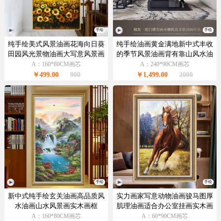
手绘
手绘
纯手绘美式风景油画花海向日葵
纯手绘油画黄金满地新中式丰收
田园风光景物油画大写意风景画
的季节风景油画背有靠山风水油
画实木画框
A：160*80CM画芯
A：240*90CM画芯
￥499.00
900
￥1,499.00
2000
手绘
手绘
新中式纯手绘玄关油画高品质风
实力画家写意动物油画骏马图厚
水油画山水风景画实木画框
肌理油画适合办公室挂画实木画
框
A：160*80CM画芯
A：60*90CM画芯