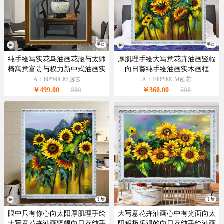
手绘
手绘
纯手绘写实花鸟油画花瓶与太师
厚肌理手绘大写意花卉油画竖幅
椅寓意富贵与权力新中式油画实
向日葵纯手绘油画实木画框
木画框
A：60*90CM画芯
A：100*80CM画芯
￥499.00
800
￥360.00
500
手绘
手绘
眼中只有你心向太阳厚肌理手绘
大写意花卉油画心中有光面向太
大写意花卉油画竖幅向日葵纯手
阳积极乐观的向日葵纯手绘油画