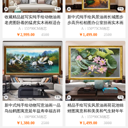
手绘
手绘
收藏精品超写实纯手绘动物油画
新中式纯手绘风景油画长城图步
老虎图卧着的猛虎实木画框适合
步高升松柏图办公室挂画实木画
办公室挂画
框
A：155*90CM画芯
A：150*75CM画芯
￥2,999.00
4500
￥1,499.00
2500
手绘
手绘
新中式纯手绘动物写意油画一品
精品手绘写实风景油画荷花池锦
鸟仙鹤图寓意延年益寿幸福吉祥
鲤图寓意和和美美和气生财年年
有余
A：180*80CM画芯
A：155*90CM画芯
￥1,380.00
2500
￥1,499.00
3000