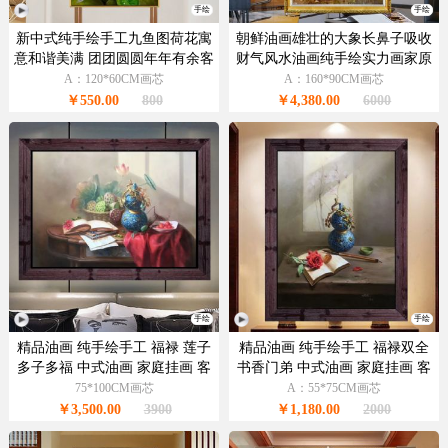
手绘
手绘
新中式纯手绘手工九鱼图荷花寓
朝鲜油画雄壮的大象长鼻子吸收
意和谐美满 团团圆圆年年有余客
财气风水油画纯手绘实力画家原
厅装饰油画
创
A：120*60CM画芯
A：160*90CM画芯
￥550.00
800
￥4,380.00
6000
手绘
手绘
精品油画 纯手绘手工 福禄 莲子
精品油画 纯手绘手工 福禄双全
多子多福 中式油画 家庭挂画 客
书香门弟 中式油画 家庭挂画 客
厅挂画 别墅挂画
厅挂画 别墅挂画
75*100CM画芯
A：55*75CM画芯
￥3,500.00
3900
￥1,180.00
2000