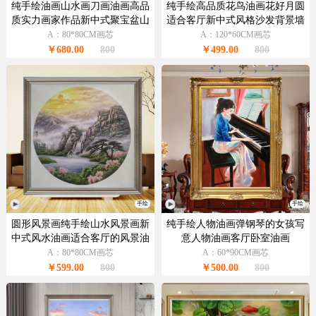
纯手绘油画山水画刀画油画高品
纯手绘高品质花鸟油画花好月圆
质实力画家作品新中式聚宝盆山
适合客厅新中式风格沙发背景墙
水画
油画
A：80*80CM画芯
A：120*60CM画芯
￥680.00
800
￥499.00
800
手绘
手绘
圆形风景画纯手绘山水风景画新
纯手绘人物油画弹钢琴的女孩写
中式风水油画适合客厅的风景油
意人物油画客厅卧室油画
画
A：80*80CM画芯
A：60*90CM画芯
￥599.00
800
￥500.00
800