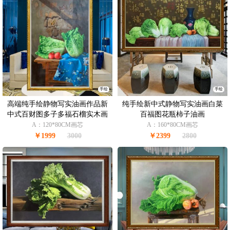
手绘
手绘
高端纯手绘静物写实油画作品新
纯手绘新中式静物写实油画白菜
中式百财图多子多福石榴实木画
百福图花瓶柿子油画
框
A：120*80CM画芯
A：160*80CM画芯
￥1999
3000
￥2399
2800