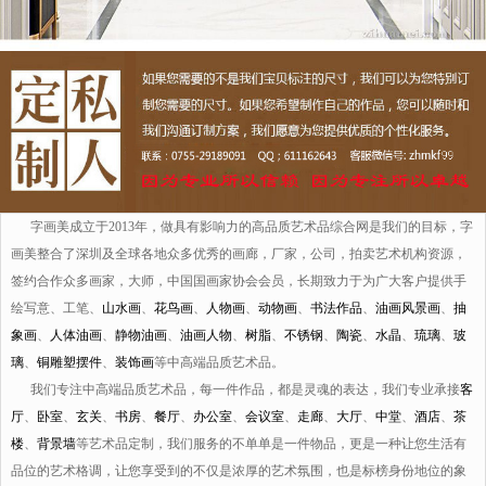
字画美成立于2013年，做具有影响力的高品质艺术品综合网是我们的目标，字
画美整合了深圳及全球各地众多优秀的画廊，厂家，公司，拍卖艺术机构资源，
签约合作众多画家，大师，中国国画家协会会员，长期致力于为广大客户提供手
绘写意、工笔、
山水画
、
花鸟画
、
人物画
、
动物画
、
书法作品
、
油画风景画
、
抽
象画
、
人体油画
、
静物油画
、
油画人物
、
树脂
、
不锈钢
、
陶瓷
、
水晶
、
琉璃
、
玻
璃
、
铜雕塑摆件
、
装饰画
等中高端品质艺术品。
我们专注中高端品质艺术品，每一件作品，都是灵魂的表达，我们专业承接
客
厅
、
卧室
、
玄关
、
书房
、
餐厅
、
办公室
、
会议室
、
走廊
、
大厅
、
中堂
、
酒店
、
茶
楼
、
背景墙
等艺术品定制，我们服务的不单单是一件物品，更是一种让您生活有
品位的艺术格调，让您享受到的不仅是浓厚的艺术氛围，也是标榜身份地位的象