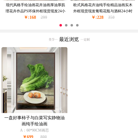
纯手绘玫瑰花印象花卉油画卧室挂画
纯手绘精品花卉油画餐厅挂画PS外框
PS环保外框24小时之内发货
24小时之内发货
￥:168
299
￥:168
299
最近浏览
一盘好事柿子与白菜写实静物油
画纯手绘油画
A：60*90CM画芯
￥699
800