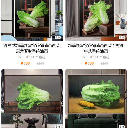
手绘
手绘
新中式精品超写实静物油画白菜
精品超写实静物油画白菜百财新
寓意百财手绘油画
中式手绘油画
A：60*90CM画芯
A：60*90CM画芯
￥799
1200
￥799
1200
手绘
手绘