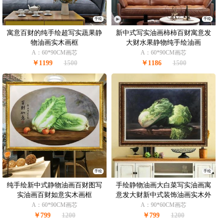
手绘
手绘
寓意百财的纯手绘超写实蔬果静
新中式写实油画柿柿百财寓意发
物油画实木画框
大财水果静物纯手绘油画
A：60*90CM画芯
A：60*90CM画芯
￥1199
1500
￥1186
1500
手绘
手绘
纯手绘新中式静物油画百财图写
手绘静物油画大白菜写实油画寓
实油画百财如意实木画框
意发大财新中式装饰油画实木外
框
A：60*90CM画芯
A：90*60CM画芯
￥799
1200
￥799
1200