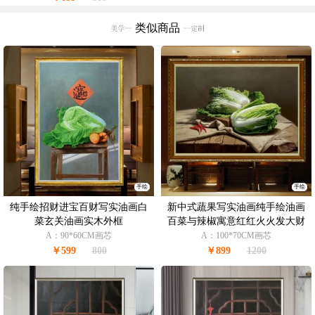
类似商品
手绘
手绘
纯手绘招财进宝百财写实油画白
新中式蔬果写实油画纯手绘油画
菜玄关油画实木外框
百菜与辣椒寓意红红火火发大财
A：90*60CM画芯
A：100*70CM画芯
￥599
800
￥899
1200