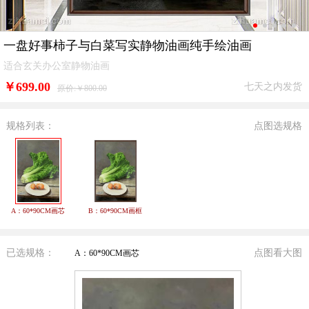
一盘好事柿子与白菜写实静物油画纯手绘油画
适合玄关办公室静物油画
￥
699.00
七天之内发货
原价:￥800.00
规格列表：
点图选规格
A：60*90CM画芯
B：60*90CM画框
已选规格：
点图看大图
A：60*90CM画芯