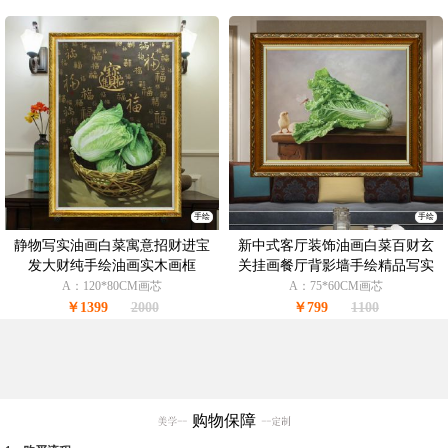
手绘
手绘
静物写实油画白菜寓意招财进宝
新中式客厅装饰油画白菜百财玄
发大财纯手绘油画实木画框
关挂画餐厅背影墙手绘精品写实
油画
A：120*80CM画芯
A：75*60CM画芯
￥1399
2000
￥799
1100
购物保障