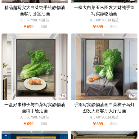
精品超写实大白菜纯手绘静物油
一棵大白菜玉米图发大财纯手绘
画客厅卧室油画
写实静物油画
A：60*90CM画芯
A：60*90CM画芯
￥699
800
￥699
800
手绘
手绘
一盘好事柿子与白菜写实静物油
手绘写实静物油画白菜柿子马灯
画纯手绘油画
图发大财客厅大厅油画
A：60*90CM画芯
A：60*90CM画芯
￥699
800
￥699
800