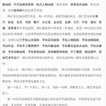
象油画
、
中式油画风景画
、
欧式人物油画
、美式油画、
装饰花卉油画
、风水油
画、高清
装饰画
等高品质艺术品。
我们专注高品质艺术品，每一件作品，都是灵魂的表达，我们专业承接
客
厅
、
卧室
、
玄关
、
书房
、
餐厅
、
办公室
、
会议室
、
走廊
、
大厅
、
中堂
、
酒店
、
茶
楼
、
背景墙
等艺术品定制，我们服务的不单单是一件物品，更是一种让您生活有
品位的艺术格调，让您享受到的不仅是浓厚的艺术氛围，也是标榜身份地位的象
征，在我们这里
手绘山水国画
、
手绘花鸟国画
、
手绘人物国画
、
手绘动物国画
、
书法作品
、
手绘手工雕塑摆件
、
手绘印象油画
、
手绘聚宝盆风水油画
、
手绘肖像
画
、
手绘动物油画
、
手绘装饰油画
、
高清微喷装饰画
、
手工雕塑
、
精品摆件
、
原
创艺术作品
等，我们承诺拒绝流水线作业，保证出品的每一幅作品都是精心之
作。
艺品人生，我们将以一流的创意策划团队、强大的营销团队为后盾，充分将
传统的销售模式和新兴的电子商务深度结合，努力服务全国至世界各地的艺术品
爱好者，用生活美学理念服务大众。
做一个匠人，守一片匠心，用一生，做好一件事，用敬畏之心，做艺术品的
匠人。
每一件艺术品都是艺术家的真诚心和专业手艺凝结而成，字画美专业设计的
包装，安全防护，护送到家，不辜负每位用户的信任。