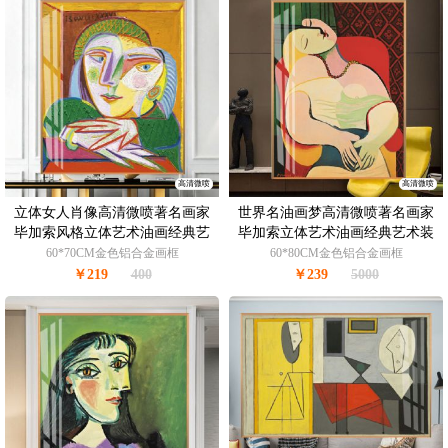
高清微喷
高清微喷
立体女人肖像高清微喷著名画家
世界名油画梦高清微喷著名画家
毕加索风格立体艺术油画经典艺
毕加索立体艺术油画经典艺术装
术装饰画
饰画
60*70CM金色铝合金画框
60*80CM金色铝合金画框
￥219
400
￥239
5000