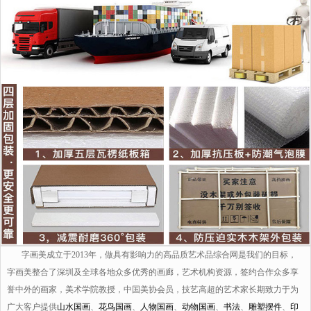
字画美成立于2013年，做具有影响力的高品质艺术品综合网是我们的目标，
字画美整合了深圳及全球各地众多优秀的画廊，艺术机构资源，签约合作众多享
誉中外的画家，美术学院教授，中国美协会员，技艺高超的艺术家长期致力于为
广大客户提供
山水国画
、
花鸟国画
、
人物国画
、
动物国画
、
书法
、
雕塑摆件
、
印