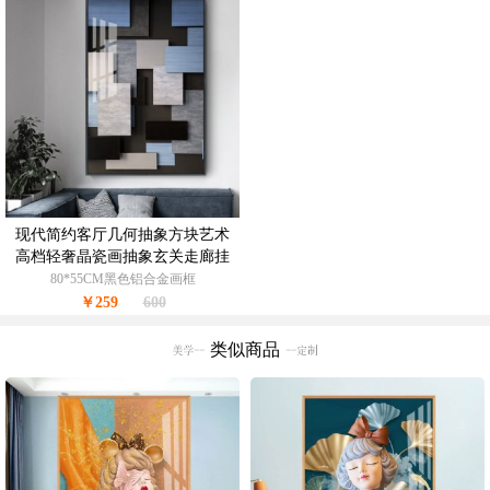
现代简约客厅几何抽象方块艺术
高档轻奢晶瓷画抽象玄关走廊挂
画
80*55CM黑色铝合金画框
￥259
600
类似商品