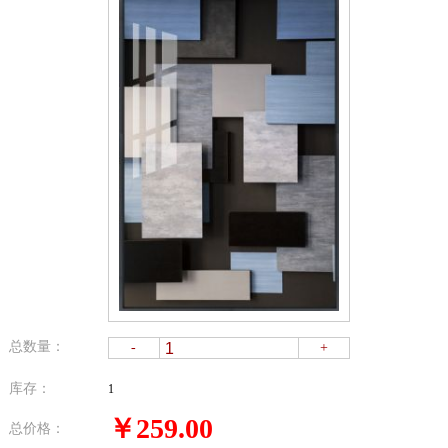
总数量：
-
+
库存：
1
￥259.00
总价格：