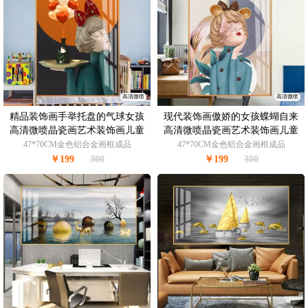
高清微喷
高清微喷
精品装饰画手举托盘的气球女孩
现代装饰画傲娇的女孩蝶蝴自来
高清微喷晶瓷画艺术装饰画儿童
高清微喷晶瓷画艺术装饰画儿童
房挂画
房挂画
47*70CM金色铝合金画框成品
47*70CM金色铝合金画框成品
￥199
300
￥199
300