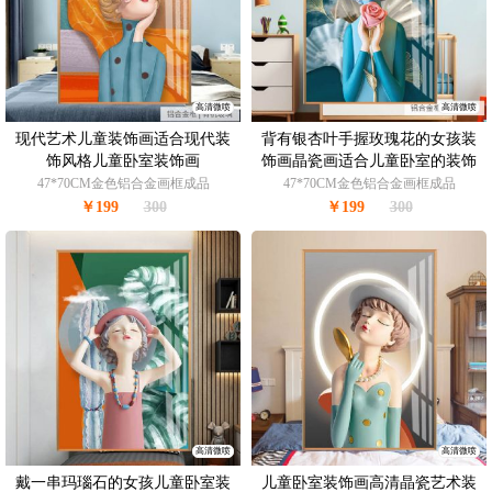
高清微喷
高清微喷
现代艺术儿童装饰画适合现代装
背有银杏叶手握玫瑰花的女孩装
饰风格儿童卧室装饰画
饰画晶瓷画适合儿童卧室的装饰
画
47*70CM金色铝合金画框成品
47*70CM金色铝合金画框成品
￥199
300
￥199
300
高清微喷
高清微喷
戴一串玛瑙石的女孩儿童卧室装
儿童卧室装饰画高清晶瓷艺术装