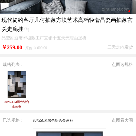
现代简约客厅几何抽象方块艺术高档轻奢晶瓷画抽象玄
关走廊挂画
晶莹剔透奢华极致工厂直销十五天无理由退换
￥
259.00
三天之内发货
原价:￥600.00
规格列表：
点图选规格
80*55CM黑色铝合
金画框
已选规格：
点图看大图
80*55CM黑色铝合金画框