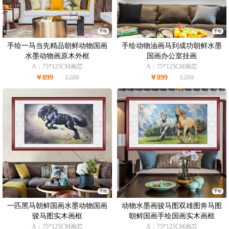
手绘
手绘
手绘一马当先精品朝鲜动物国画
手绘动物油画马到成功朝鲜水墨
水墨动物画原木外框
国画办公室挂画
A：75*125CM画芯
A：75*125CM画芯
￥899
1200
￥899
1200
手绘
手绘
一匹黑马朝鲜国画水墨动物国画
动物水墨画骏马图双雄图奔马图
骏马图实木画框
朝鲜国画手绘国画实木画框
A：75*125CM画芯
A：75*125CM画芯