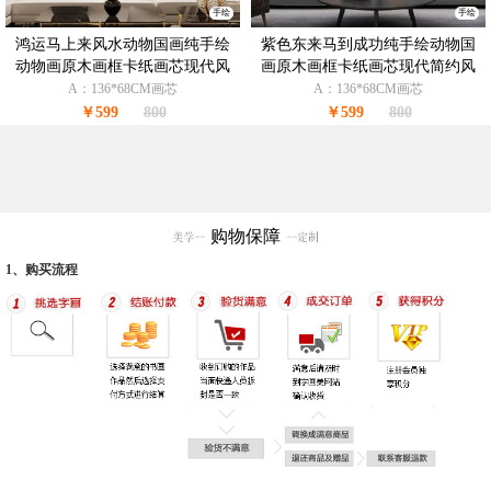
手绘
手绘
鸿运马上来风水动物国画纯手绘
紫色东来马到成功纯手绘动物国
动物画原木画框卡纸画芯现代风
画原木画框卡纸画芯现代简约风
格画框
格画框
A：136*68CM画芯
A：136*68CM画芯
￥599
800
￥599
800
购物保障
1、购买流程