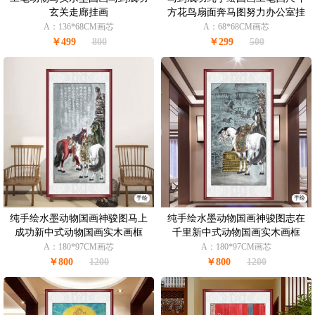
玄关走廊挂画
方花鸟扇面奔马图努力办公室挂
画柚木画框
A：136*68CM画芯
A：68*68CM画芯
￥499
800
￥299
500
手绘
手绘
纯手绘水墨动物国画神骏图马上
纯手绘水墨动物国画神骏图志在
成功新中式动物国画实木画框
千里新中式动物国画实木画框
A：180*97CM画芯
A：180*97CM画芯
￥800
1200
￥800
1200