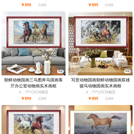
￥899
1200
￥899
1200
手绘
手绘
朝鲜动物国画三马图奔马国画客
写意动物国画朝鲜动物国画双雄
厅办公室动物画实木画框
骏马动物国画实木画框
A：75*125CM画芯
A：75*125CM画芯
￥899
1200
￥899
1200