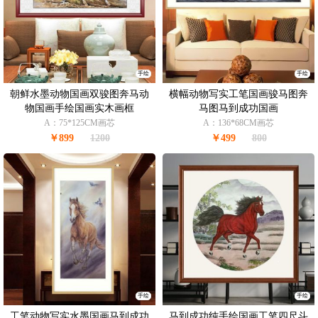
手绘
手绘
朝鲜水墨动物国画双骏图奔马动
横幅动物写实工笔国画骏马图奔
物国画手绘国画实木画框
马图马到成功国画
A：75*125CM画芯
A：136*68CM画芯
￥899
1200
￥499
800
手绘
手绘
工笔动物写实水墨国画马到成功
马到成功纯手绘国画工笔四尺斗