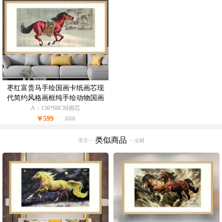
枣红富贵马手绘国画卡纸画芯现
代简约风格画框纯手绘动物国画
原木画框
A：136*68CM画芯
￥599
800
类似商品