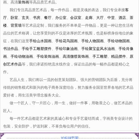
画、高清
装饰画
等高品质艺术品。
我们专注高品质艺术品，每一件作品，都是灵魂的表达，我们专业承接
客
厅
、
卧室
、
玄关
、
书房
、
餐厅
、
办公室
、
会议室
、
走廊
、
大厅
、
中堂
、
酒店
、
茶
楼
、
背景墙
等艺术品定制，我们服务的不单单是一件物品，更是一种让您生活有
品位的艺术格调，让您享受到的不仅是浓厚的艺术氛围，也是标榜身份地位的象
征，在我们这里
手绘山水国画
、
手绘花鸟国画
、
手绘人物国画
、
手绘动物国画
、
书法作品
、
手绘手工雕塑摆件
、
手绘印象油画
、
手绘聚宝盆风水油画
、
手绘肖像
画
、
手绘动物油画
、
手绘装饰油画
、
高清微喷装饰画
、
手工雕塑
、
精品摆件
、
原
创艺术作品
等，我们承诺拒绝流水线作业，保证出品的每一幅作品都是精心之
作。
艺品人生，我们将以一流的创意策划团队、强大的营销团队为后盾，充分将
传统的销售模式和新兴的电子商务深度结合，努力服务全国至世界各地的艺术品
爱好者，用生活美学理念服务大众。
做一个匠人，守一片匠心，用一生，做好一件事，用敬畏之心，做艺术品的
匠人。
每一件艺术品都是艺术家的真诚心和专业手艺凝结而成，字画美专业设计的
包装，安全防护，护送到家，不辜负每位用户的信任。