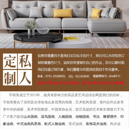
字画美成立于2013年，做具有影响力的高品质艺术品综合网是我们的目标，
字画美整合了深圳及全球各地众多优秀的画廊，艺术机构资源，签约合作众多享
誉中外的画家，美术学院教授，中国美协会员，技艺高超的艺术家长期致力于为
广大客户提供
山水国画
、
花鸟国画
、
人物国画
、
动物国画
、
书法
、
雕塑摆件
、
印
象油画
、
中式油画风景画
、
欧式人物油画
、美式油画、
装饰花卉油画
、风水油