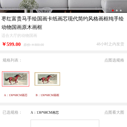
枣红富贵马手绘国画卡纸画芯现代简约风格画框纯手绘
动物国画原木画框
适合大厅的动物国画
￥
599.00
48小时之内发货
原价:￥800.00
规格列表：
点图选规格
A：136*68CM画芯
B：136*68CM画框
已选规格：
点图看大图
A：136*68CM画芯