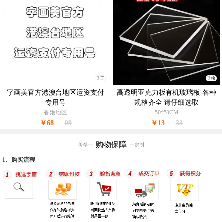
手工
手绘
字画美官方港澳台地区运资支付
高透明亚克力板有机玻璃板 各种
专用号
规格齐全 请仔细选取
香港地区
50*50CM
￥68
99
￥13
33
购物保障
1、购买流程