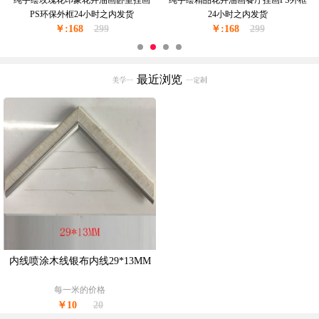
理花卉作品PS环保外框现货现发24小
外框现货现发葡萄花瓶与酒杯24小时
￥:168
时之内发货
299
￥:228
之内发货
350
最近浏览
内线喷涂木线银布内线29*13MM
每一米的价格
￥10
20