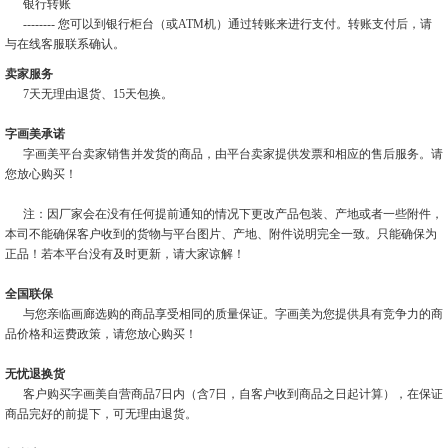
银行转账
-------- 您可以到银行柜台（或ATM机）通过转账来进行支付。转账支付后，请
与在线客服联系确认。
卖家服务
7天无理由退货、15天包换。
字画美承诺
字画美平台卖家销售并发货的商品，由平台卖家提供发票和相应的售后服务。请
您放心购买！
注：因厂家会在没有任何提前通知的情况下更改产品包装、产地或者一些附件，
本司不能确保客户收到的货物与平台图片、产地、附件说明完全一致。只能确保为
正品！若本平台没有及时更新，请大家谅解！
全国联保
与您亲临画廊选购的商品享受相同的质量保证。字画美为您提供具有竞争力的商
品价格和运费政策，请您放心购买！
无忧退换货
客户购买字画美自营商品7日内（含7日，自客户收到商品之日起计算），在保证
商品完好的前提下，可无理由退货。