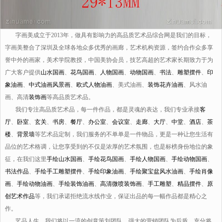
字画美成立于2013年，做具有影响力的高品质艺术品综合网是我们的目标，
字画美整合了深圳及全球各地众多优秀的画廊，艺术机构资源，签约合作众多享
誉中外的画家，美术学院教授，中国美协会员，技艺高超的艺术家长期致力于为
广大客户提供
山水国画
、
花鸟国画
、
人物国画
、
动物国画
、
书法
、
雕塑摆件
、
印
象油画
、
中式油画风景画
、
欧式人物油画
、美式油画、
装饰花卉油画
、风水油
画、高清
装饰画
等高品质艺术品。
我们专注高品质艺术品，每一件作品，都是灵魂的表达，我们专业承接
客
厅
、
卧室
、
玄关
、
书房
、
餐厅
、
办公室
、
会议室
、
走廊
、
大厅
、
中堂
、
酒店
、
茶
楼
、
背景墙
等艺术品定制，我们服务的不单单是一件物品，更是一种让您生活有
品位的艺术格调，让您享受到的不仅是浓厚的艺术氛围，也是标榜身份地位的象
征，在我们这里
手绘山水国画
、
手绘花鸟国画
、
手绘人物国画
、
手绘动物国画
、
书法作品
、
手绘手工雕塑摆件
、
手绘印象油画
、
手绘聚宝盆风水油画
、
手绘肖像
画
、
手绘动物油画
、
手绘装饰油画
、
高清微喷装饰画
、
手工雕塑
、
精品摆件
、
原
创艺术作品
等，我们承诺拒绝流水线作业，保证出品的每一幅作品都是精心之
作。
艺品人生，我们将以一流的创意策划团队、强大的营销团队为后盾，充分将