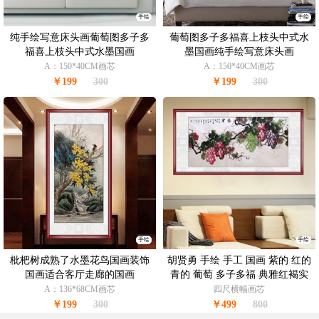
手绘
手绘
纯手绘写意床头画葡萄图多子多
葡萄图多子多福喜上枝头中式水
福喜上枝头中式水墨国画
墨国画纯手绘写意床头画
A：150*40CM画芯
A：150*40CM画芯
￥199
300
￥199
300
手绘
手绘
枇杷树成熟了水墨花鸟国画装饰
胡贤勇 手绘 手工 国画 紫的 红的
国画适合客厅走廊的国画
青的 葡萄 多子多福 典雅红褐实
木框
A：136*68CM画芯
四尺横幅画芯
￥199
300
￥499
800