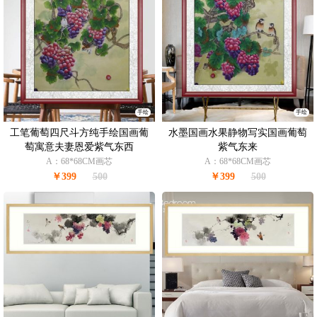
手绘
手绘
工笔葡萄四尺斗方纯手绘国画葡
水墨国画水果静物写实国画葡萄
萄寓意夫妻恩爱紫气东西
紫气东来
A：68*68CM画芯
A：68*68CM画芯
￥399
500
￥399
500