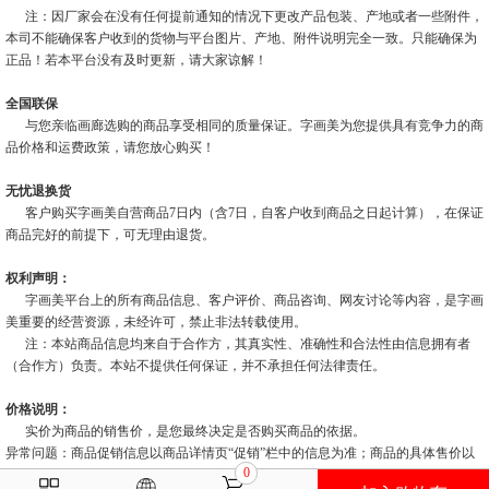
注：因厂家会在没有任何提前通知的情况下更改产品包装、产地或者一些附件，
本司不能确保客户收到的货物与平台图片、产地、附件说明完全一致。只能确保为
正品！若本平台没有及时更新，请大家谅解！
全国联保
与您亲临画廊选购的商品享受相同的质量保证。字画美为您提供具有竞争力的商
品价格和运费政策，请您放心购买！
无忧退换货
客户购买字画美自营商品7日内（含7日，自客户收到商品之日起计算），在保证
商品完好的前提下，可无理由退货。
权利声明：
字画美平台上的所有商品信息、客户评价、商品咨询、网友讨论等内容，是字画
美重要的经营资源，未经许可，禁止非法转载使用。
注：本站商品信息均来自于合作方，其真实性、准确性和合法性由信息拥有者
（合作方）负责。本站不提供任何保证，并不承担任何法律责任。
价格说明：
实价为商品的销售价，是您最终决定是否购买商品的依据。
异常问题：商品促销信息以商品详情页“促销”栏中的信息为准；商品的具体售价以
0
订单结算页价格为准；如您发现活动商品售价或促销信息有异常，建议购买前先联