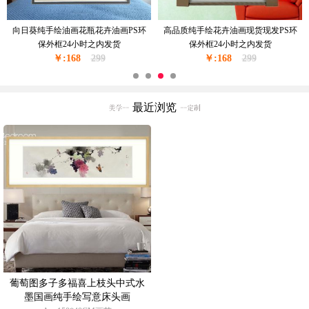
窗台边上的花瓶花卉油画纯手绘油画
现货现发纯手绘花绘油画卧室挂画厚
现货现发金色实木外框24小时之内发
油厚肌理油画实木外框24小时之内发
￥:228
货
350
￥:228
货
350
最近浏览
葡萄图多子多福喜上枝头中式水
墨国画纯手绘写意床头画