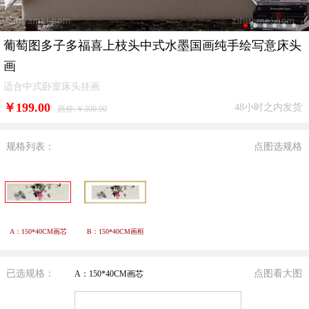
葡萄图多子多福喜上枝头中式水墨国画纯手绘写意床头
画
适合中式卧室床头挂画
￥
199.00
48小时之内发货
原价:￥300.00
规格列表：
点图选规格
A：150*40CM画芯
B：150*40CM画框
已选规格：
点图看大图
A：150*40CM画芯