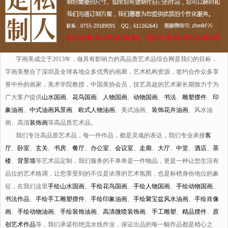
字画美成立于2013年，做具有影响力的高品质艺术品综合网是我们的目标，
字画美整合了深圳及全球各地众多优秀的画廊，艺术机构资源，签约合作众多享
誉中外的画家，美术学院教授，中国美协会员，技艺高超的艺术家长期致力于为
广大客户提供
山水国画
、
花鸟国画
、
人物国画
、
动物国画
、
书法
、
雕塑摆件
、
印
象油画
、
中式油画风景画
、
欧式人物油画
、美式油画、
装饰花卉油画
、风水油
画、高清
装饰画
等高品质艺术品。
我们专注高品质艺术品，每一件作品，都是灵魂的表达，我们专业承接
客
厅
、
卧室
、
玄关
、
书房
、
餐厅
、
办公室
、
会议室
、
走廊
、
大厅
、
中堂
、
酒店
、
茶
楼
、
背景墙
等艺术品定制，我们服务的不单单是一件物品，更是一种让您生活有
品位的艺术格调，让您享受到的不仅是浓厚的艺术氛围，也是标榜身份地位的象
征，在我们这里
手绘山水国画
、
手绘花鸟国画
、
手绘人物国画
、
手绘动物国画
、
书法作品
、
手绘手工雕塑摆件
、
手绘印象油画
、
手绘聚宝盆风水油画
、
手绘肖像
画
、
手绘动物油画
、
手绘装饰油画
、
高清微喷装饰画
、
手工雕塑
、
精品摆件
、
原
创艺术作品
等，我们承诺拒绝流水线作业，保证出品的每一幅作品都是精心之