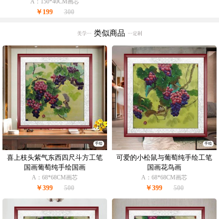
A：150*40CM画芯
￥199
300
类似商品
手绘
手绘
喜上枝头紫气东西四尺斗方工笔
可爱的小松鼠与葡萄纯手绘工笔
国画葡萄纯手绘国画
国画花鸟画
A：68*68CM画芯
A：68*68CM画芯
￥399
500
￥399
500