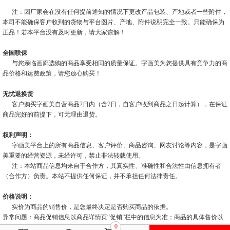
注：因厂家会在没有任何提前通知的情况下更改产品包装、产地或者一些附件，
本司不能确保客户收到的货物与平台图片、产地、附件说明完全一致。只能确保为
正品！若本平台没有及时更新，请大家谅解！
全国联保
与您亲临画廊选购的商品享受相同的质量保证。字画美为您提供具有竞争力的商
品价格和运费政策，请您放心购买！
无忧退换货
客户购买字画美自营商品7日内（含7日，自客户收到商品之日起计算），在保证
商品完好的前提下，可无理由退货。
权利声明：
字画美平台上的所有商品信息、客户评价、商品咨询、网友讨论等内容，是字画
美重要的经营资源，未经许可，禁止非法转载使用。
注：本站商品信息均来自于合作方，其真实性、准确性和合法性由信息拥有者
（合作方）负责。本站不提供任何保证，并不承担任何法律责任。
价格说明：
实价为商品的销售价，是您最终决定是否购买商品的依据。
异常问题：商品促销信息以商品详情页“促销”栏中的信息为准；商品的具体售价以
0
订单结算页价格为准；如您发现活动商品售价或促销信息有异常，建议购买前先联