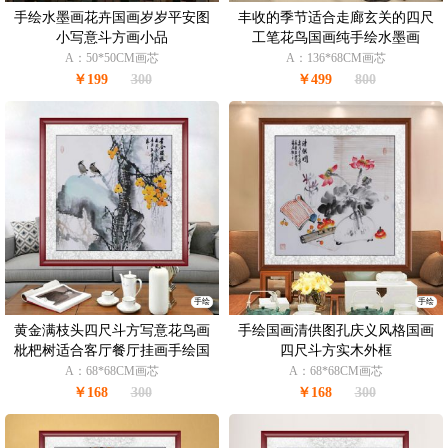
手绘水墨画花卉国画岁岁平安图
丰收的季节适合走廊玄关的四尺
小写意斗方画小品
工笔花鸟国画纯手绘水墨画
A：50*50CM画芯
A：136*68CM画芯
￥199
300
￥499
800
手绘
手绘
黄金满枝头四尺斗方写意花鸟画
手绘国画清供图孔庆义风格国画
枇杷树适合客厅餐厅挂画手绘国
四尺斗方实木外框
画孔庆义风格国画
A：68*68CM画芯
A：68*68CM画芯
￥168
300
￥168
300