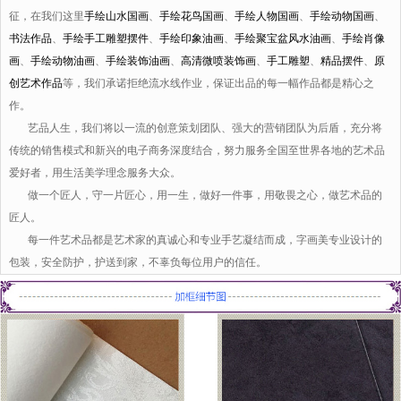
征，在我们这里
手绘山水国画
、
手绘花鸟国画
、
手绘人物国画
、
手绘动物国画
、
书法作品
、
手绘手工雕塑摆件
、
手绘印象油画
、
手绘聚宝盆风水油画
、
手绘肖像
画
、
手绘动物油画
、
手绘装饰油画
、
高清微喷装饰画
、
手工雕塑
、
精品摆件
、
原
创艺术作品
等，我们承诺拒绝流水线作业，保证出品的每一幅作品都是精心之
作。
艺品人生，我们将以一流的创意策划团队、强大的营销团队为后盾，充分将
传统的销售模式和新兴的电子商务深度结合，努力服务全国至世界各地的艺术品
爱好者，用生活美学理念服务大众。
做一个匠人，守一片匠心，用一生，做好一件事，用敬畏之心，做艺术品的
匠人。
每一件艺术品都是艺术家的真诚心和专业手艺凝结而成，字画美专业设计的
包装，安全防护，护送到家，不辜负每位用户的信任。