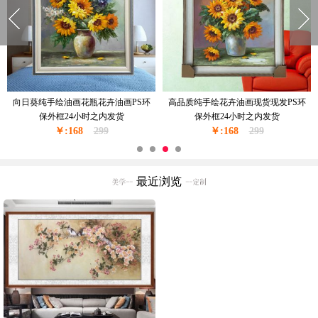
窗台边上的花瓶花卉油画纯手绘油画
现货现发纯手绘花绘油画卧室挂画厚
现货现发金色实木外框24小时之内发
油厚肌理油画实木外框24小时之内发
￥:228
货
350
￥:228
货
350
最近浏览