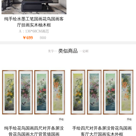
纯手绘水墨工笔国画花鸟国画客
厅挂画实木柚木框
A：136*68CM画芯
￥699
900
类似商品
手绘
手绘
纯手绘花鸟国画四尺对开条屏没
手绘四尺对开条屏没骨花鸟国画
骨花鸟国画大厅背景墙国画
客厅大厅国画实木外框