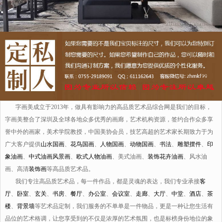
字画美成立于2013年，做具有影响力的高品质艺术品综合网是我们的目标，
字画美整合了深圳及全球各地众多优秀的画廊，艺术机构资源，签约合作众多享
誉中外的画家，美术学院教授，中国美协会员，技艺高超的艺术家长期致力于为
广大客户提供
山水国画
、
花鸟国画
、
人物国画
、
动物国画
、
书法
、
雕塑摆件
、
印
象油画
、
中式油画风景画
、
欧式人物油画
、美式油画、
装饰花卉油画
、风水油
画、高清
装饰画
等高品质艺术品。
我们专注高品质艺术品，每一件作品，都是灵魂的表达，我们专业承接
客
厅
、
卧室
、
玄关
、
书房
、
餐厅
、
办公室
、
会议室
、
走廊
、
大厅
、
中堂
、
酒店
、
茶
楼
、
背景墙
等艺术品定制，我们服务的不单单是一件物品，更是一种让您生活有
品位的艺术格调，让您享受到的不仅是浓厚的艺术氛围，也是标榜身份地位的象