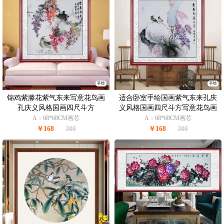
手绘
手绘
锦鸡紫滕花紫气东来写意花鸟画
适合卧室手绘国画紫气东来孔庆
孔庆义风格国画四尺斗方
义风格国画四尺斗方写意花鸟画
A：68*68CM画芯
A：68*68CM画芯
￥168
300
￥168
300