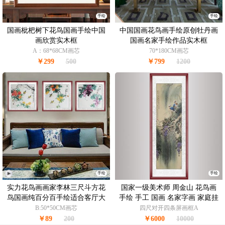
手绘
手绘
国画枇杷树下花鸟国画手绘中国
中国国画花鸟画手绘原创牡丹画
画欣赏实木框
国画名家手绘作品实木框
A：68*68CM画芯
70*180CM画芯
￥299
500
￥799
1200
手绘
手绘
实力花鸟画画家李林三尺斗方花
国家一级美术师 周金山 花鸟画
鸟国画纯百分百手绘适合客厅大
手绘 手工 国画 名家字画 家庭挂
堂挂画实木框三联画
画办公室挂画（一）
B:50*50CM画芯
四尺对开四条屏画框A
￥89
200
￥6000
10000