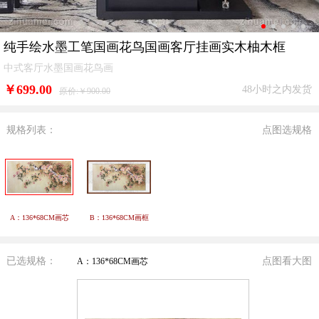
纯手绘水墨工笔国画花鸟国画客厅挂画实木柚木框
中式客厅水墨国画花鸟画
￥
699.00
48小时之内发货
原价:￥900.00
规格列表：
点图选规格
A：136*68CM画芯
B：136*68CM画框
已选规格：
点图看大图
A：136*68CM画芯