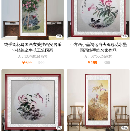
手绘
手绘
纯手绘花鸟国画玄关挂画安居乐
斗方画小品鸿运当头鸡冠花水墨
业鹌鹑牵牛花工笔国画
国画纯手绘名家作品
A：136*68CM画芯
A：50*50CM画芯
￥699
900
￥199
300
手绘
手绘