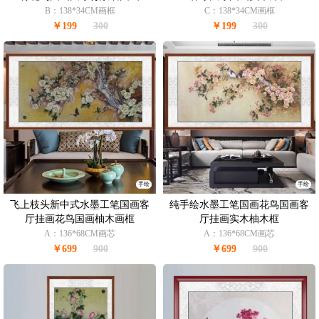
B：138*34CM画框
C：138*34CM画框
￥199
300
￥199
300
手绘
手绘
飞上枝头新中式水墨工笔国画客
纯手绘水墨工笔国画花鸟国画客
厅挂画花鸟国画柚木画框
厅挂画实木柚木框
A：136*68CM画芯
A：136*68CM画芯
￥699
900
￥699
900