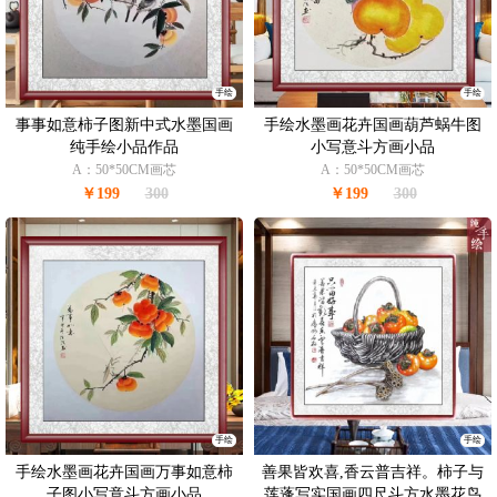
手绘
手绘
事事如意柿子图新中式水墨国画
手绘水墨画花卉国画葫芦蜗牛图
纯手绘小品作品
小写意斗方画小品
A：50*50CM画芯
A：50*50CM画芯
￥199
300
￥199
300
手绘
手绘
手绘水墨画花卉国画万事如意柿
善果皆欢喜,香云普吉祥。柿子与
子图小写意斗方画小品
莲蓬写实国画四尺斗方水墨花鸟