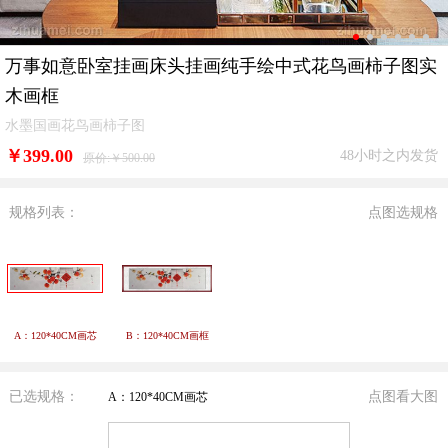
万事如意卧室挂画床头挂画纯手绘中式花鸟画柿子图实
木画框
水墨国画花鸟画柿子图
￥
399.00
48小时之内发货
原价:￥500.00
规格列表：
点图选规格
A：120*40CM画芯
B：120*40CM画框
已选规格：
点图看大图
A：120*40CM画芯