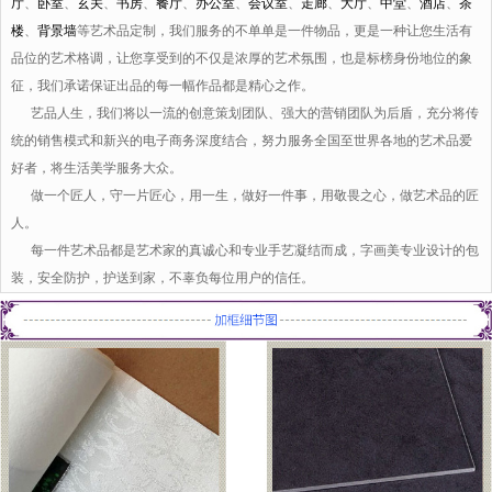
厅
、
卧室
、
玄关
、
书房
、
餐厅
、
办公室
、
会议室
、
走廊
、
大厅
、
中堂
、
酒店
、
茶
楼
、
背景墙
等艺术品定制，我们服务的不单单是一件物品，更是一种让您生活有
品位的艺术格调，让您享受到的不仅是浓厚的艺术氛围，也是标榜身份地位的象
征，我们承诺保证出品的每一幅作品都是精心之作。
艺品人生，我们将以一流的创意策划团队、强大的营销团队为后盾，充分将传
统的销售模式和新兴的电子商务深度结合，努力服务全国至世界各地的艺术品爱
好者，将生活美学服务大众。
做一个匠人，守一片匠心，用一生，做好一件事，用敬畏之心，做艺术品的匠
人。
每一件艺术品都是艺术家的真诚心和专业手艺凝结而成，字画美专业设计的包
装，安全防护，护送到家，不辜负每位用户的信任。