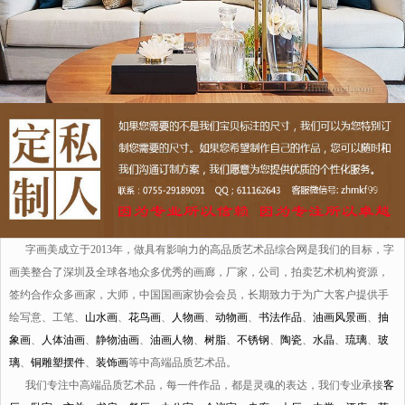
字画美成立于2013年，做具有影响力的高品质艺术品综合网是我们的目标，字
画美整合了深圳及全球各地众多优秀的画廊，厂家，公司，拍卖艺术机构资源，
签约合作众多画家，大师，中国国画家协会会员，长期致力于为广大客户提供手
绘写意、工笔、
山水画
、
花鸟画
、
人物画
、
动物画
、
书法作品
、
油画风景画
、
抽
象画
、
人体油画
、
静物油画
、
油画人物
、
树脂
、
不锈钢
、
陶瓷
、
水晶
、
琉璃
、
玻
璃
、
铜雕塑摆件
、
装饰画
等中高端品质艺术品。
我们专注中高端品质艺术品，每一件作品，都是灵魂的表达，我们专业承接
客