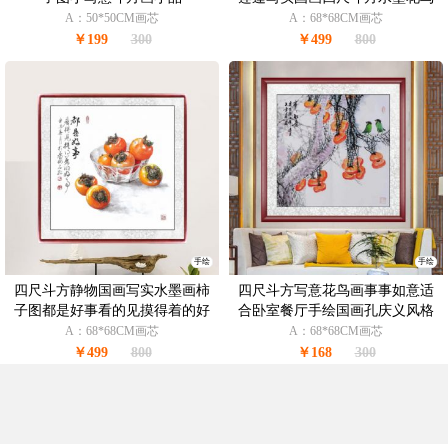
国画
A：50*50CM画芯
A：68*68CM画芯
￥199
300
￥499
800
手绘
手绘
四尺斗方静物国画写实水墨画柿
四尺斗方写意花鸟画事事如意适
子图都是好事看的见摸得着的好
合卧室餐厅手绘国画孔庆义风格
事
国画
A：68*68CM画芯
A：68*68CM画芯
￥499
800
￥168
300