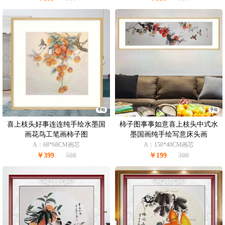
手绘
手绘
喜上枝头好事连连纯手绘水墨国
柿子图事事如意喜上枝头中式水
画花鸟工笔画柿子图
墨国画纯手绘写意床头画
A：68*68CM画芯
A：150*40CM画芯
￥399
500
￥199
300