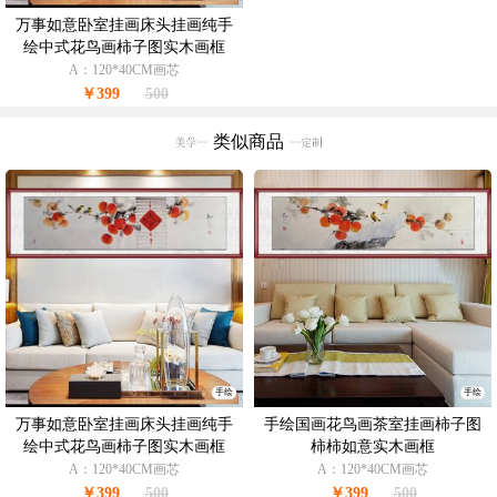
万事如意卧室挂画床头挂画纯手
绘中式花鸟画柿子图实木画框
A：120*40CM画芯
￥399
500
类似商品
手绘
手绘
万事如意卧室挂画床头挂画纯手
手绘国画花鸟画茶室挂画柿子图
绘中式花鸟画柿子图实木画框
柿柿如意实木画框
A：120*40CM画芯
A：120*40CM画芯
￥399
500
￥399
500