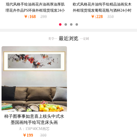
现代风格手绘油画花卉油画厚油厚肌
欧式风格花卉油纯手绘精品油画实木
理花卉作品PS环保外框现货现发24小
外框现货现发葡萄花瓶与酒杯24小时
￥:168
时之内发货
299
￥:228
之内发货
350
最近浏览
柿子图事事如意喜上枝头中式水
墨国画纯手绘写意床头画
A：150*40CM画芯
￥199
300