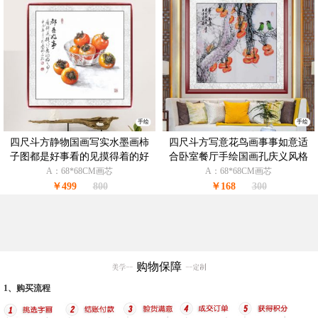
手绘
手绘
四尺斗方静物国画写实水墨画柿
四尺斗方写意花鸟画事事如意适
子图都是好事看的见摸得着的好
合卧室餐厅手绘国画孔庆义风格
事
国画
A：68*68CM画芯
A：68*68CM画芯
￥499
800
￥168
300
购物保障
1、购买流程