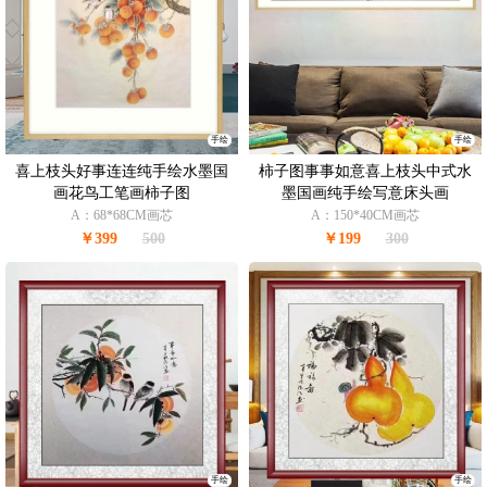
手绘
手绘
喜上枝头好事连连纯手绘水墨国
柿子图事事如意喜上枝头中式水
画花鸟工笔画柿子图
墨国画纯手绘写意床头画
A：68*68CM画芯
A：150*40CM画芯
￥399
500
￥199
300
手绘
手绘