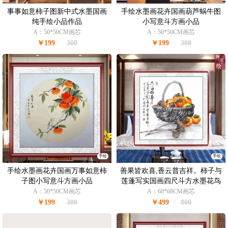
事事如意柿子图新中式水墨国画
手绘水墨画花卉国画葫芦蜗牛图
纯手绘小品作品
小写意斗方画小品
A：50*50CM画芯
A：50*50CM画芯
￥199
300
￥199
300
手绘
手绘
手绘水墨画花卉国画万事如意柿
善果皆欢喜,香云普吉祥。柿子与
子图小写意斗方画小品
莲蓬写实国画四尺斗方水墨花鸟
国画
A：50*50CM画芯
A：68*68CM画芯
￥199
300
￥499
800