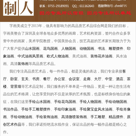
字画美成立于2013年，做具有影响力的高品质艺术品综合网是我们的目标，
字画美整合了深圳及全球各地众多优秀的画廊，艺术机构资源，签约合作众多享
誉中外的画家，美术学院教授，中国美协会员，技艺高超的艺术家长期致力于为
广大客户提供
山水国画
、
花鸟国画
、
人物国画
、
动物国画
、
书法
、
雕塑摆件
、
印
象油画
、
中式油画风景画
、
欧式人物油画
、美式油画、
装饰花卉油画
、风水油
画、高清
装饰画
等高品质艺术品。
我们专注高品质艺术品，每一件作品，都是灵魂的表达，我们专业承接
客
厅
、
卧室
、
玄关
、
书房
、
餐厅
、
办公室
、
会议室
、
走廊
、
大厅
、
中堂
、
酒店
、
茶
楼
、
背景墙
等艺术品定制，我们服务的不单单是一件物品，更是一种让您生活有
品位的艺术格调，让您享受到的不仅是浓厚的艺术氛围，也是标榜身份地位的象
征，在我们这里
手绘山水国画
、
手绘花鸟国画
、
手绘人物国画
、
手绘动物国画
、
书法作品
、
手绘手工雕塑摆件
、
手绘印象油画
、
手绘聚宝盆风水油画
、
手绘肖像
画
、
手绘动物油画
、
手绘装饰油画
、
高清微喷装饰画
、
手工雕塑
、
精品摆件
、
原
创艺术作品
等，我们承诺拒绝流水线作业，保证出品的每一幅作品都是精心之
作。