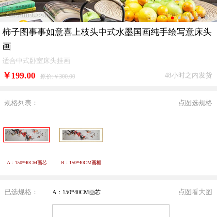
柿子图事事如意喜上枝头中式水墨国画纯手绘写意床头
画
适合中式卧室床头挂画
￥
199.00
48小时之内发货
原价:￥300.00
规格列表：
点图选规格
A：150*40CM画芯
B：150*40CM画框
已选规格：
点图看大图
A：150*40CM画芯