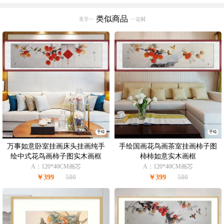
类似商品
手绘
手绘
万事如意卧室挂画床头挂画纯手
手绘国画花鸟画茶室挂画柿子图
绘中式花鸟画柿子图实木画框
柿柿如意实木画框
A：120*40CM画芯
A：120*40CM画芯
￥399
500
￥399
500