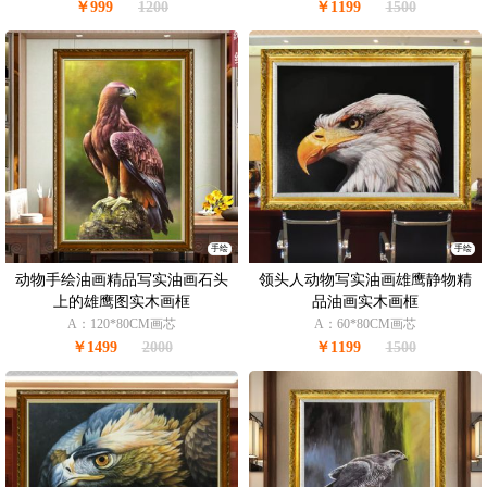
￥999
1200
￥1199
1500
手绘
手绘
动物手绘油画精品写实油画石头
领头人动物写实油画雄鹰静物精
上的雄鹰图实木画框
品油画实木画框
A：120*80CM画芯
A：60*80CM画芯
￥1499
2000
￥1199
1500