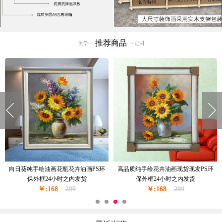
推荐商品
窗台边上的花瓶花卉油画纯手绘油画
现货现发纯手绘花绘油画卧室挂画厚
现货现发金色实木外框24小时之内发
油厚肌理油画实木外框24小时之内发
￥:228
货
350
￥:228
货
350