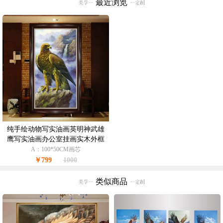
最近浏览
纯手绘动物写实油画英明神武雄
鹰写实油画办公室挂画实木外框
A：100*50CM画芯
￥799
1000
类似商品