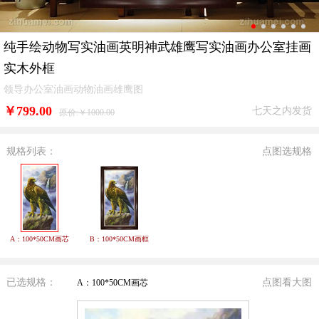
纯手绘动物写实油画英明神武雄鹰写实油画办公室挂画
实木外框
领导办公室油画动物油画雄鹰图
￥
799.00
七天之内发货
原价:￥1000.00
规格列表：
点图选规格
A：100*50CM画芯
B：100*50CM画框
已选规格：
点图看大图
A：100*50CM画芯