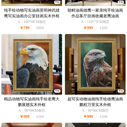
手绘
手绘
纯手绘动物写实油画英明神武雄
朝鲜油画雄鹰一家亲纯手绘油画
鹰写实油画办公室挂画实木外框
作品客厅挂画收藏老鹰油画
A：100*50CM画芯
A：110*75CM画芯
￥799
1000
￥999
1200
手绘
手绘
精品动物写实油画纯手绘老鹰大
超写实动物油画纯手绘雄鹰油画
鹏展翅实木外框
鹏程万里实木外框
A：90*60CM画芯
A：90*60CM画芯
￥999
1200
￥999
1200