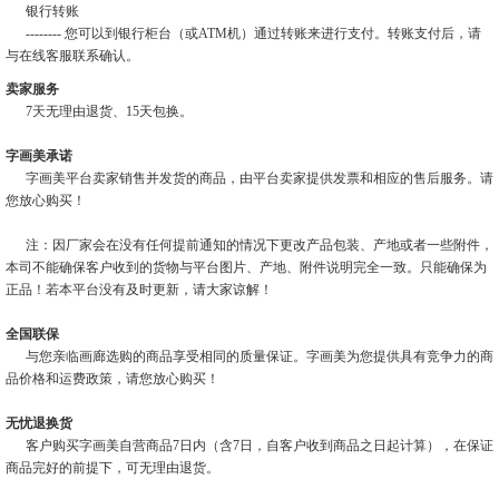
银行转账
-------- 您可以到银行柜台（或ATM机）通过转账来进行支付。转账支付后，请
与在线客服联系确认。
卖家服务
7天无理由退货、15天包换。
字画美承诺
字画美平台卖家销售并发货的商品，由平台卖家提供发票和相应的售后服务。请
您放心购买！
注：因厂家会在没有任何提前通知的情况下更改产品包装、产地或者一些附件，
本司不能确保客户收到的货物与平台图片、产地、附件说明完全一致。只能确保为
正品！若本平台没有及时更新，请大家谅解！
全国联保
与您亲临画廊选购的商品享受相同的质量保证。字画美为您提供具有竞争力的商
品价格和运费政策，请您放心购买！
无忧退换货
客户购买字画美自营商品7日内（含7日，自客户收到商品之日起计算），在保证
商品完好的前提下，可无理由退货。