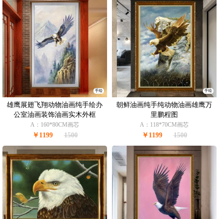
手绘
手绘
雄鹰展翅飞翔动物油画纯手绘办
朝鲜油画纯手纯动物油画雄鹰万
公室油画装饰油画实木外框
里鹏程图
A：160*80CM画芯
A：118*70CM画芯
￥1199
1500
￥1199
1500