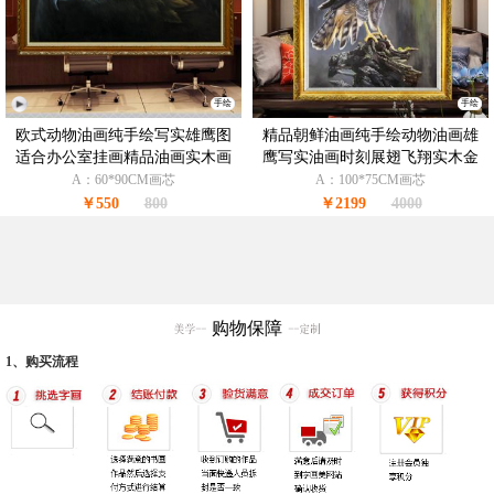
手绘
手绘
欧式动物油画纯手绘写实雄鹰图
精品朝鲜油画纯手绘动物油画雄
适合办公室挂画精品油画实木画
鹰写实油画时刻展翅飞翔实木金
框
色欧式画框
A：60*90CM画芯
A：100*75CM画芯
￥550
800
￥2199
4000
购物保障
1、购买流程