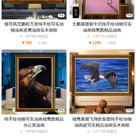
手绘
手绘
领导风范鹏程万里纯手绘写实动
大鹏展翅新中式纯手绘动物写实
物油画老鹰油画实木画框
油画雄鹰图精品油画
A：60*90CM画芯
A：120*75CM画芯
￥799
1200
￥1299
1800
手绘
手绘
纯手绘动物写实油画雄鹰图精品
雄鹰展翅飞翔抓鱼图纯手绘动物
办公室油画
油画超写实精品油画实木画框
A：90*60CM画芯
A：115*70CM画芯