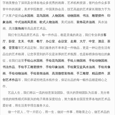
字画美整合了深圳及全球各地众多优秀的画廊，艺术机构资源，签约合作众多享
誉中外的画家，美术学院教授，中国美协会员，技艺高超的艺术家长期致力于为
广大客户提供
山水国画
、
花鸟国画
、
人物国画
、
动物国画
、
书法
、
雕塑摆件
、
印
象油画
、
中式油画风景画
、
欧式人物油画
、美式油画、
装饰花卉油画
、风水油
画、高清
装饰画
等高品质艺术品。
我们专注高品质艺术品，每一件作品，都是灵魂的表达，我们专业承接
客
厅
、
卧室
、
玄关
、
书房
、
餐厅
、
办公室
、
会议室
、
走廊
、
大厅
、
中堂
、
酒店
、
茶
楼
、
背景墙
等艺术品定制，我们服务的不单单是一件物品，更是一种让您生活有
品位的艺术格调，让您享受到的不仅是浓厚的艺术氛围，也是标榜身份地位的象
征，在我们这里
手绘山水国画
、
手绘花鸟国画
、
手绘人物国画
、
手绘动物国画
、
书法作品
、
手绘手工雕塑摆件
、
手绘印象油画
、
手绘聚宝盆风水油画
、
手绘肖像
画
、
手绘动物油画
、
手绘装饰油画
、
高清微喷装饰画
、
手工雕塑
、
精品摆件
、
原
创艺术作品
等，我们承诺拒绝流水线作业，保证出品的每一幅作品都是精心之
作。
艺品人生，我们将以一流的创意策划团队、强大的营销团队为后盾，充分将
传统的销售模式和新兴的电子商务深度结合，努力服务全国至世界各地的艺术品
爱好者，用生活美学理念服务大众。
做一个匠人，守一片匠心，用一生，做好一件事，用敬畏之心，做艺术品的