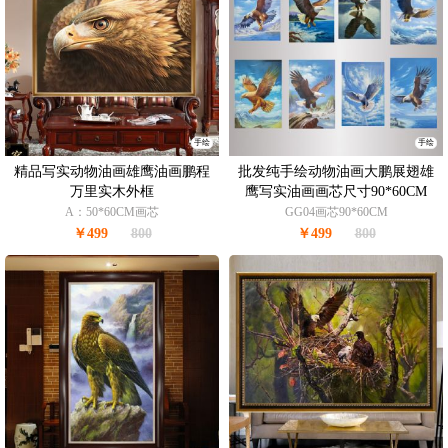
手绘
手绘
精品写实动物油画雄鹰油画鹏程
批发纯手绘动物油画大鹏展翅雄
万里实木外框
鹰写实油画画芯尺寸90*60CM
A：50*60CM画芯
GG04画芯90*60CM
￥499
800
￥499
800